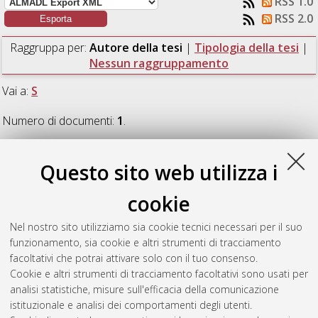
RSS 1.0
RSS 2.0
Raggruppa per:
Autore della tesi
|
Tipologia della tesi
|
Nessun raggruppamento
Vai a:
S
Numero di documenti:
1
.
S
Questo sito web utilizza i
cookie
Schinoppi, Andrea
(2024)
Privacy and security in
Collaborative Mixed Reality Systems: user permission
Nel nostro sito utilizziamo sia cookie tecnici necessari per il suo
differentiation in Augmented Alma.
[Laurea magistrale],
funzionamento, sia cookie e altri strumenti di tracciamento
Università di Bologna, Corso di Studio in
Informatica [LM-
facoltativi che potrai attivare solo con il tuo consenso.
DM270]
Cookie e altri strumenti di tracciamento facoltativi sono usati per
analisi statistiche, misure sull'efficacia della comunicazione
Questa lista e' stata generata il
Thu Aug 6 04:21:49 2026
istituzionale e analisi dei comportamenti degli utenti.
CEST
.