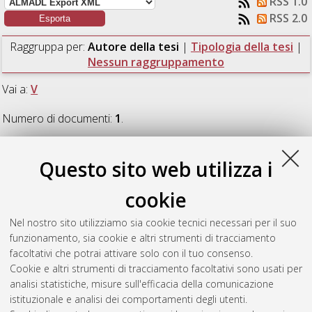
RSS 1.0
RSS 2.0
Raggruppa per:
Autore della tesi
|
Tipologia della tesi
|
Nessun raggruppamento
Vai a:
V
Numero di documenti:
1
.
V
Questo sito web utilizza i
cookie
Vespi, Federica
(2019)
Implementazione e analisi di un
sistema di migrazione da CVS a Git realizzato presso Cineca.
Nel nostro sito utilizziamo sia cookie tecnici necessari per il suo
[Laurea], Università di Bologna, Corso di Studio in
Informatica
funzionamento, sia cookie e altri strumenti di tracciamento
per il management [L-DM270]
, Documento full-text non
facoltativi che potrai attivare solo con il tuo consenso.
disponibile
Cookie e altri strumenti di tracciamento facoltativi sono usati per
analisi statistiche, misure sull'efficacia della comunicazione
Questa lista e' stata generata il
Mon Aug 10 07:01:45 2026
istituzionale e analisi dei comportamenti degli utenti.
CEST
.