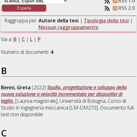
RSS 1.0
RSS 2.0
Raggruppa per:
Autore della tesi
|
Tipologia della tesi
|
Nessun raggruppamento
Vai a:
B
|
C
|
L
|
P
Numero di documenti:
4
.
B
Benni, Greta
(2022)
Studio, progettazione e sviluppo della
nuova soluzione a velocità incrementata per dispositivi di
taglio.
[Laurea magistrale], Università di Bologna, Corso di
Studio in
Ingegneria meccanica [LM-DM270]
, Documento full-
text non disponibile
C