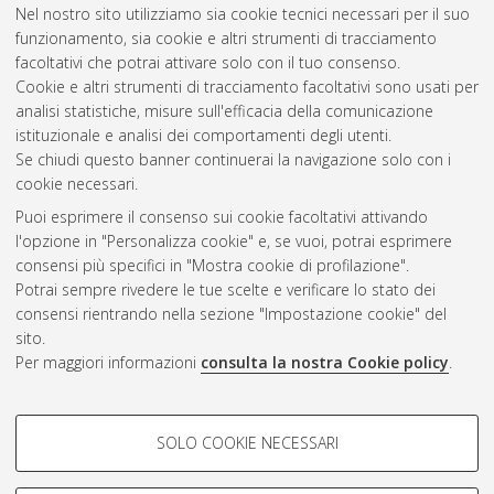
Pietrangelo, Alessio
(2022)
Realizzazione e caratterizzazione
Nel nostro sito utilizziamo sia cookie tecnici necessari per il suo
di una placca cranica mediante produzione additiva e
funzionamento, sia cookie e altri strumenti di tracciamento
materiale polimerico.
[Laurea magistrale], Università di
facoltativi che potrai attivare solo con il tuo consenso.
Bologna, Corso di Studio in
Ingegneria meccanica [LM-
Cookie e altri strumenti di tracciamento facoltativi sono usati per
DM270]
, Documento full-text non disponibile
analisi statistiche, misure sull'efficacia della comunicazione
istituzionale e analisi dei comportamenti degli utenti.
Questa lista e' stata generata il
Fri Aug 7 09:52:18 2026 CEST
.
Se chiudi questo banner continuerai la navigazione solo con i
cookie necessari.
Puoi esprimere il consenso sui cookie facoltativi attivando
Atom
l'opzione in "Personalizza cookie" e, se vuoi, potrai esprimere
Rss 1.0
consensi più specifici in "Mostra cookie di profilazione".
Potrai sempre rivedere le tue scelte e verificare lo stato dei
Rss 2.0
consensi rientrando nella sezione "Impostazione cookie" del
sito.
Per maggiori informazioni
consulta la nostra Cookie policy
.
AMS Laurea
Servizio implementato e gestito da
AlmaDL
Impostazioni Cookie
COOKIE DI PROFILAZIONE -
SOLO COOKIE NECESSARI
Informativa sulla privacy
FACOLTATIVI
Condizioni d’uso del sito
Si tratta di cookie utilizzati per analizzare le caratteristiche della