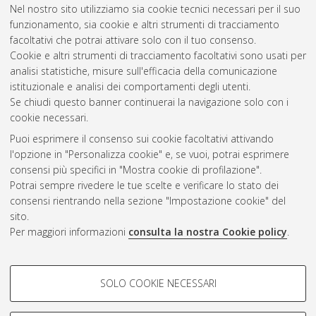
epossidiche per materiali compositi realizzati in infusione ad
Nel nostro sito utilizziamo sia cookie tecnici necessari per il suo
alta pressione.
[Laurea], Università di Bologna, Corso di Studio
funzionamento, sia cookie e altri strumenti di tracciamento
in
Ingegneria meccanica [L-DM270] - Forli'
, Documento full-
facoltativi che potrai attivare solo con il tuo consenso.
text non disponibile
Cookie e altri strumenti di tracciamento facoltativi sono usati per
analisi statistiche, misure sull'efficacia della comunicazione
Questa lista e' stata generata il
Sat Aug 8 21:09:05 2026
istituzionale e analisi dei comportamenti degli utenti.
CEST
.
Se chiudi questo banner continuerai la navigazione solo con i
cookie necessari.
Puoi esprimere il consenso sui cookie facoltativi attivando
Atom
l'opzione in "Personalizza cookie" e, se vuoi, potrai esprimere
Rss 1.0
consensi più specifici in "Mostra cookie di profilazione".
Potrai sempre rivedere le tue scelte e verificare lo stato dei
Rss 2.0
consensi rientrando nella sezione "Impostazione cookie" del
sito.
Per maggiori informazioni
consulta la nostra Cookie policy
.
AMS Laurea
Servizio implementato e gestito da
AlmaDL
Impostazioni Cookie
COOKIE DI PROFILAZIONE -
SOLO COOKIE NECESSARI
Informativa sulla privacy
FACOLTATIVI
Condizioni d’uso del sito
Si tratta di cookie utilizzati per analizzare le caratteristiche della