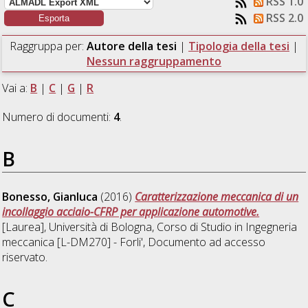
RSS 1.0
RSS 2.0
Raggruppa per:
Autore della tesi
|
Tipologia della tesi
|
Nessun raggruppamento
Vai a:
B
|
C
|
G
|
R
Numero di documenti:
4
.
B
Bonesso, Gianluca
(2016)
Caratterizzazione meccanica di un
incollaggio acciaio-CFRP per applicazione automotive.
[Laurea], Università di Bologna, Corso di Studio in
Ingegneria
meccanica [L-DM270] - Forli'
, Documento ad accesso
riservato.
C