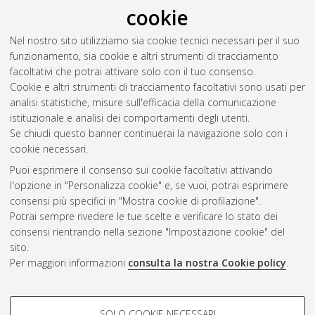
industriale [LM-DM270]
cookie
Ventimiglia, Alessia
(2020)
Theoretical and experimental
Nel nostro sito utilizziamo sia cookie tecnici necessari per il suo
studies of gold catalysts for glucose oxidation.
[Laurea
funzionamento, sia cookie e altri strumenti di tracciamento
magistrale], Università di Bologna, Corso di Studio in
Chimica
facoltativi che potrai attivare solo con il tuo consenso.
industriale [LM-DM270]
Cookie e altri strumenti di tracciamento facoltativi sono usati per
analisi statistiche, misure sull'efficacia della comunicazione
Questa lista e' stata generata il
Mon Aug 10 11:26:19 2026
istituzionale e analisi dei comportamenti degli utenti.
CEST
.
Se chiudi questo banner continuerai la navigazione solo con i
cookie necessari.
Puoi esprimere il consenso sui cookie facoltativi attivando
Atom
l'opzione in "Personalizza cookie" e, se vuoi, potrai esprimere
Rss 1.0
consensi più specifici in "Mostra cookie di profilazione".
Potrai sempre rivedere le tue scelte e verificare lo stato dei
Rss 2.0
consensi rientrando nella sezione "Impostazione cookie" del
sito.
Per maggiori informazioni
consulta la nostra Cookie policy
.
AMS Laurea
Servizio implementato e gestito da
AlmaDL
Impostazioni Cookie
COOKIE DI PROFILAZIONE -
SOLO COOKIE NECESSARI