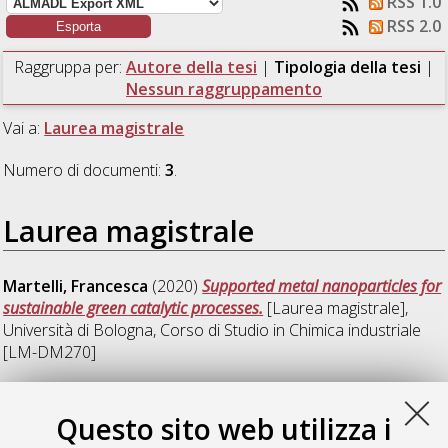
RSS 1.0
RSS 2.0
Raggruppa per:
Autore della tesi
|
Tipologia della tesi
|
Nessun raggruppamento
Vai a:
Laurea magistrale
Numero di documenti:
3
.
Laurea magistrale
Martelli, Francesca
(2020)
Supported metal nanoparticles for
sustainable green catalytic processes.
[Laurea magistrale],
Università di Bologna, Corso di Studio in
Chimica industriale
[LM-DM270]
Scurti, Stefano
(2020)
Studio dell’effetto stabilizzante del
polivinil alcool su catalizzatori di oro nanostrutturati.
[Laurea
Questo sito web utilizza i
magistrale], Università di Bologna, Corso di Studio in
Chimica