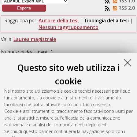
RSS 1.0
RSS 2.0
Raggruppa per:
Autore della tesi
|
Tipologia della tesi
|
Nessun raggruppamento
Vai a:
Laurea magistrale
Numero di documenti:
1
.
Questo sito web utilizza i
Laurea magistrale
cookie
Garcia Soto, Carolina Alejandra
(2019)
Investigation of gold-
Nel nostro sito utilizziamo sia cookie tecnici necessari per il suo
based catalysts for liquid phase oxidation of glucose to glucaric
funzionamento, sia cookie e altri strumenti di tracciamento
acid.
[Laurea magistrale], Università di Bologna, Corso di
facoltativi che potrai attivare solo con il tuo consenso.
Studio in
Chimica industriale [LM-DM270]
Cookie e altri strumenti di tracciamento facoltativi sono usati per
analisi statistiche, misure sull'efficacia della comunicazione
Questa lista e' stata generata il
Sat Aug 8 22:00:48 2026
istituzionale e analisi dei comportamenti degli utenti.
CEST
.
Se chiudi questo banner continuerai la navigazione solo con i