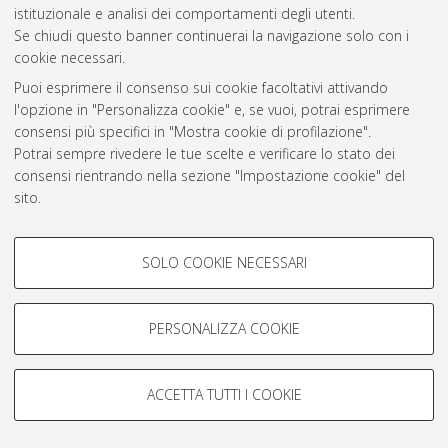
istituzionale e analisi dei comportamenti degli utenti.
Rss 1.0
Se chiudi questo banner continuerai la navigazione solo con i
Rss 2.0
cookie necessari.
Puoi esprimere il consenso sui cookie facoltativi attivando
l'opzione in "Personalizza cookie" e, se vuoi, potrai esprimere
AMS Laurea
consensi più specifici in "Mostra cookie di profilazione".
Servizio implementato e gestito da
AlmaDL
Potrai sempre rivedere le tue scelte e verificare lo stato dei
Impostazioni Cookie
consensi rientrando nella sezione "Impostazione cookie" del
Informativa sulla privacy
sito.
Condizioni d’uso del sito
Per maggiori informazioni
consulta la nostra Cookie policy
.
COOKIE DI PROFILAZIONE -
SOLO COOKIE NECESSARI
FACOLTATIVI
Si tratta di cookie utilizzati per analizzare le caratteristiche della
navigazione degli utenti, creare profili in base al loro comportamento
PERSONALIZZA COOKIE
© ALMA MATER STUDIORUM - Università di Bologna, 2007-2026.
sul sito, per analisi di marketing.
Mostra cookie di profilazione
ACCETTA TUTTI I COOKIE
Google/Youtube Video
COOKIE TECNICI - NECESSARI
Facebook