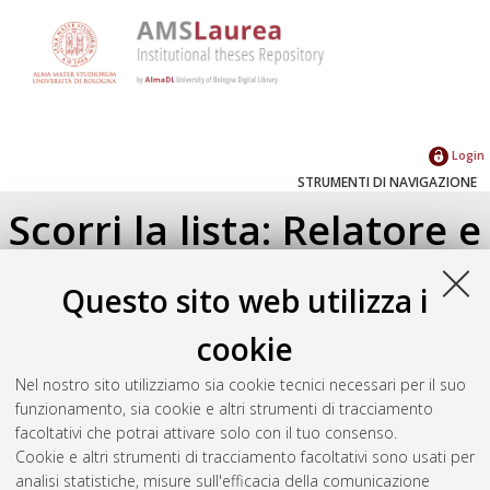
Login
STRUMENTI DI NAVIGAZIONE
Scorri la lista: Relatore e
Correlatore
Questo sito web utilizza i
Su di un livello
cookie
Seleziona un valore dall'elenco sottostante.
Nel nostro sito utilizziamo sia cookie tecnici necessari per il suo
2018
(1)
funzionamento, sia cookie e altri strumenti di tracciamento
facoltativi che potrai attivare solo con il tuo consenso.
Cookie e altri strumenti di tracciamento facoltativi sono usati per
Atom
analisi statistiche, misure sull'efficacia della comunicazione