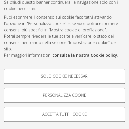
CEST
.
Se chiudi questo banner continuerai la navigazione solo con i
cookie necessari.
Puoi esprimere il consenso sui cookie facoltativi attivando
Atom
l'opzione in "Personalizza cookie" e, se vuoi, potrai esprimere
Rss 1.0
consensi più specifici in "Mostra cookie di profilazione".
Potrai sempre rivedere le tue scelte e verificare lo stato dei
Rss 2.0
consensi rientrando nella sezione "Impostazione cookie" del
sito.
Per maggiori informazioni
consulta la nostra Cookie policy
.
AMS Laurea
Servizio implementato e gestito da
AlmaDL
Impostazioni Cookie
COOKIE DI PROFILAZIONE -
SOLO COOKIE NECESSARI
Informativa sulla privacy
FACOLTATIVI
Condizioni d’uso del sito
Si tratta di cookie utilizzati per analizzare le caratteristiche della
navigazione degli utenti, creare profili in base al loro comportamento
PERSONALIZZA COOKIE
sul sito, per analisi di marketing.
Mostra cookie di profilazione
ACCETTA TUTTI I COOKIE
Google/Youtube Video
© ALMA MATER STUDIORUM - Università di Bologna, 2007-2026.
COOKIE TECNICI - NECESSARI
Facebook