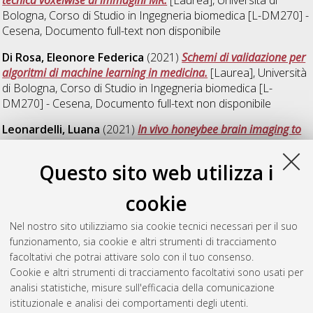
Bologna, Corso di Studio in
Ingegneria biomedica [L-DM270] -
Cesena
, Documento full-text non disponibile
Di Rosa, Eleonore Federica
(2021)
Schemi di validazione per
algoritmi di machine learning in medicina.
[Laurea], Università
di Bologna, Corso di Studio in
Ingegneria biomedica [L-
DM270] - Cesena
, Documento full-text non disponibile
Leonardelli, Luana
(2021)
In vivo honeybee brain imaging to
study the olfactory system’s role in the processing of
mechanosensory information.
[Laurea magistrale], Università
Questo sito web utilizza i
di Bologna, Corso di Studio in
Ingegneria biomedica [LM-
DM270] - Cesena
, Documento full-text non disponibile
cookie
Pesaresi, Simone
(2021)
Analisi e controllo di qualità di
Nel nostro sito utilizziamo sia cookie tecnici necessari per il suo
immagini da OCRA TableTop MRI.
[Laurea], Università di
funzionamento, sia cookie e altri strumenti di tracciamento
Bologna, Corso di Studio in
Ingegneria biomedica [L-DM270] -
facoltativi che potrai attivare solo con il tuo consenso.
Cesena
, Documento full-text non disponibile
Cookie e altri strumenti di tracciamento facoltativi sono usati per
analisi statistiche, misure sull'efficacia della comunicazione
Questa lista e' stata generata il
Thu Aug 6 12:59:19 2026
istituzionale e analisi dei comportamenti degli utenti.