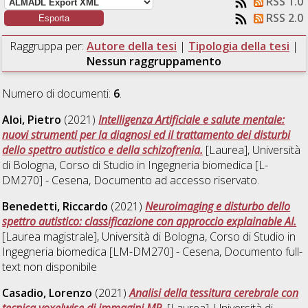
RSS 1.0
RSS 2.0
Raggruppa per:
Autore della tesi
|
Tipologia della tesi
|
Nessun raggruppamento
Numero di documenti:
6
.
Aloi, Pietro
(2021)
Intelligenza Artificiale e salute mentale:
nuovi strumenti per la diagnosi ed il trattamento dei disturbi
dello spettro autistico e della schizofrenia.
[Laurea], Università
di Bologna, Corso di Studio in
Ingegneria biomedica [L-
DM270] - Cesena
, Documento ad accesso riservato.
Benedetti, Riccardo
(2021)
Neuroimaging e disturbo dello
spettro autistico: classificazione con approccio explainable AI.
[Laurea magistrale], Università di Bologna, Corso di Studio in
Ingegneria biomedica [LM-DM270] - Cesena
, Documento full-
text non disponibile
Casadio, Lorenzo
(2021)
Analisi della tessitura cerebrale con
tecnica voxelwise di immagini MR.
[Laurea], Università di