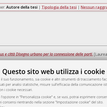
per:
Autore della tesi
|
Tipologia della tesi
|
Nessun ragg
s e città Disegno urbano per la connessione delle parti.
[Laurea 
Questo sito web utilizza i cookie
Que
 il suo funzionamento, sia cookie e altri strumenti di tracciamento faco
ati per analisi statistiche, misure sull'efficacia della comunicazione is
a
on i cookie necessari.
mplementato e gestito da
AlmaDL
ni Cookie
 l'opzione in "Personalizza cookie" e, se vuoi, potrai esprimere consens
dei consensi rientrando nella sezione "Impostazione cookie" del sito.
 sulla privacy