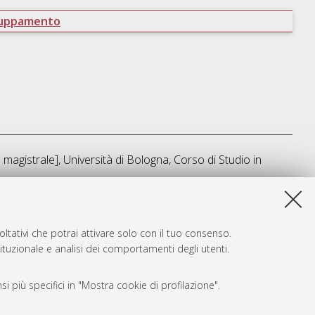
ruppamento
magistrale], Università di Bologna, Corso di Studio in
sta lista e' stata generata il
Fri Aug 7 15:14:59 2026 CEST
.
ltativi che potrai attivare solo con il tuo consenso.
tituzionale e analisi dei comportamenti degli utenti.
i più specifici in "Mostra cookie di profilazione".