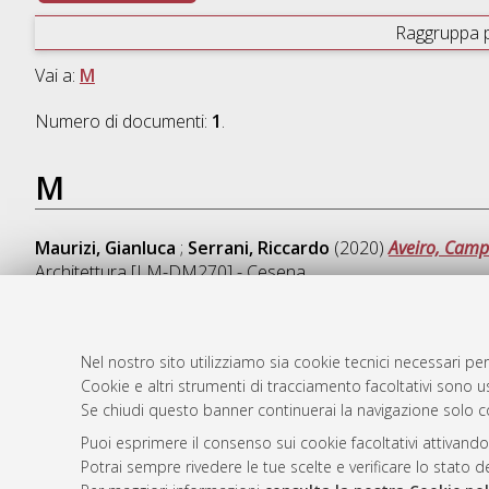
Raggruppa 
Vai a:
M
Numero di documenti:
1
.
M
Maurizi, Gianluca
;
Serrani, Riccardo
(2020)
Aveiro, Campu
Architettura [LM-DM270] - Cesena
Nel nostro sito utilizziamo sia cookie tecnici necessari per
Cookie e altri strumenti di tracciamento facoltativi sono us
AMS Laure
Atom
Se chiudi questo banner continuerai la navigazione solo c
Servizio i
Rss 1.0
Impostazio
Puoi esprimere il consenso sui cookie facoltativi attivando
Rss 2.0
Potrai sempre rivedere le tue scelte e verificare lo stato 
Informativa