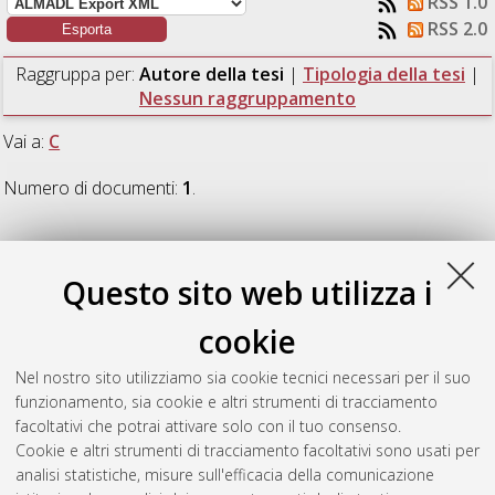
RSS 1.0
RSS 2.0
Raggruppa per:
Autore della tesi
|
Tipologia della tesi
|
Nessun raggruppamento
Vai a:
C
Numero di documenti:
1
.
C
Questo sito web utilizza i
Chiozzini, Stefano
(2012)
Sviluppo di un sistema di
cookie
monitoraggio dello stato di deformazione di un albero da
imbarcazione in materiale composito tramite Reticoli di Bragg
Nel nostro sito utilizziamo sia cookie tecnici necessari per il suo
in fibra ottica.
[Laurea magistrale], Università di Bologna,
funzionamento, sia cookie e altri strumenti di tracciamento
Corso di Studio in
Ingegneria meccanica [LM-DM270] - Forli'
,
facoltativi che potrai attivare solo con il tuo consenso.
Documento ad accesso riservato.
Cookie e altri strumenti di tracciamento facoltativi sono usati per
analisi statistiche, misure sull'efficacia della comunicazione
Questa lista e' stata generata il
Sun Aug 9 15:56:57 2026