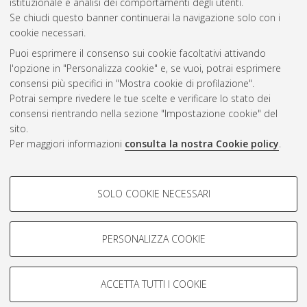
istituzionale e analisi dei comportamenti degli utenti.
CEST
.
Se chiudi questo banner continuerai la navigazione solo con i
cookie necessari.
Puoi esprimere il consenso sui cookie facoltativi attivando
Atom
l'opzione in "Personalizza cookie" e, se vuoi, potrai esprimere
Rss 1.0
consensi più specifici in "Mostra cookie di profilazione".
Potrai sempre rivedere le tue scelte e verificare lo stato dei
Rss 2.0
consensi rientrando nella sezione "Impostazione cookie" del
sito.
Per maggiori informazioni
consulta la nostra Cookie policy
.
AMS Laurea
Servizio implementato e gestito da
AlmaDL
Impostazioni Cookie
COOKIE DI PROFILAZIONE -
SOLO COOKIE NECESSARI
Informativa sulla privacy
FACOLTATIVI
Condizioni d’uso del sito
Si tratta di cookie utilizzati per analizzare le caratteristiche della
navigazione degli utenti, creare profili in base al loro comportamento
PERSONALIZZA COOKIE
sul sito, per analisi di marketing.
Mostra cookie di profilazione
ACCETTA TUTTI I COOKIE
Google/Youtube Video
© ALMA MATER STUDIORUM - Università di Bologna, 2007-2026.
COOKIE TECNICI - NECESSARI