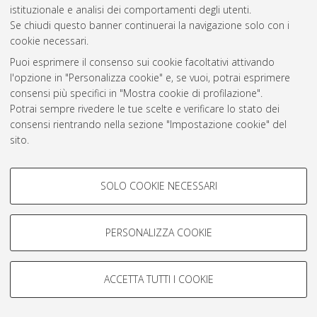
istituzionale e analisi dei comportamenti degli utenti.
Rss 1.0
Se chiudi questo banner continuerai la navigazione solo con i
Rss 2.0
cookie necessari.
Puoi esprimere il consenso sui cookie facoltativi attivando
l'opzione in "Personalizza cookie" e, se vuoi, potrai esprimere
AMS Laurea
consensi più specifici in "Mostra cookie di profilazione".
Servizio implementato e gestito da
AlmaDL
Potrai sempre rivedere le tue scelte e verificare lo stato dei
Impostazioni Cookie
consensi rientrando nella sezione "Impostazione cookie" del
Informativa sulla privacy
sito.
Condizioni d’uso del sito
Per maggiori informazioni
consulta la nostra Cookie policy
.
COOKIE DI PROFILAZIONE -
SOLO COOKIE NECESSARI
FACOLTATIVI
Si tratta di cookie utilizzati per analizzare le caratteristiche della
navigazione degli utenti, creare profili in base al loro comportamento
PERSONALIZZA COOKIE
© ALMA MATER STUDIORUM - Università di Bologna, 2007-2026.
sul sito, per analisi di marketing.
Mostra cookie di profilazione
ACCETTA TUTTI I COOKIE
Google/Youtube Video
COOKIE TECNICI - NECESSARI
Facebook