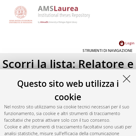
Login
STRUMENTI DI NAVIGAZIONE
Scorri la lista: Relatore e
Correlatore
Questo sito web utilizza i
Su di un livello
cookie
Seleziona un valore dall'elenco sottostante.
Nel nostro sito utilizziamo sia cookie tecnici necessari per il suo
2023
(1)
funzionamento, sia cookie e altri strumenti di tracciamento
facoltativi che potrai attivare solo con il tuo consenso.
Cookie e altri strumenti di tracciamento facoltativi sono usati per
Atom
analisi statistiche, misure sull'efficacia della comunicazione