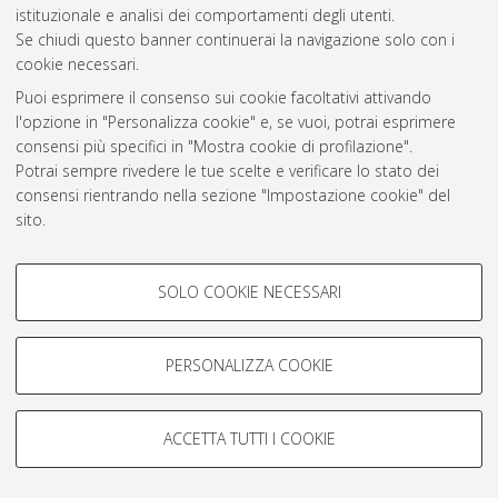
istituzionale e analisi dei comportamenti degli utenti.
Rss 1.0
Se chiudi questo banner continuerai la navigazione solo con i
Rss 2.0
cookie necessari.
Puoi esprimere il consenso sui cookie facoltativi attivando
l'opzione in "Personalizza cookie" e, se vuoi, potrai esprimere
AMS Laurea
consensi più specifici in "Mostra cookie di profilazione".
Servizio implementato e gestito da
AlmaDL
Potrai sempre rivedere le tue scelte e verificare lo stato dei
Impostazioni Cookie
consensi rientrando nella sezione "Impostazione cookie" del
Informativa sulla privacy
sito.
Condizioni d’uso del sito
Per maggiori informazioni
consulta la nostra Cookie policy
.
COOKIE DI PROFILAZIONE -
SOLO COOKIE NECESSARI
FACOLTATIVI
Si tratta di cookie utilizzati per analizzare le caratteristiche della
navigazione degli utenti, creare profili in base al loro comportamento
PERSONALIZZA COOKIE
© ALMA MATER STUDIORUM - Università di Bologna, 2007-2026.
sul sito, per analisi di marketing.
Mostra cookie di profilazione
ACCETTA TUTTI I COOKIE
Google/Youtube Video
COOKIE TECNICI - NECESSARI
Facebook