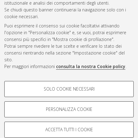
Questa lista e' stata generata il
Sat Aug 8 15:49:25 2026
istituzionale e analisi dei comportamenti degli utenti.
CEST
.
Se chiudi questo banner continuerai la navigazione solo con i
cookie necessari.
Puoi esprimere il consenso sui cookie facoltativi attivando
Atom
l'opzione in "Personalizza cookie" e, se vuoi, potrai esprimere
Rss 1.0
consensi più specifici in "Mostra cookie di profilazione".
Potrai sempre rivedere le tue scelte e verificare lo stato dei
Rss 2.0
consensi rientrando nella sezione "Impostazione cookie" del
sito.
Per maggiori informazioni
consulta la nostra Cookie policy
.
AMS Laurea
Servizio implementato e gestito da
AlmaDL
Impostazioni Cookie
COOKIE DI PROFILAZIONE -
SOLO COOKIE NECESSARI
Informativa sulla privacy
FACOLTATIVI
Condizioni d’uso del sito
Si tratta di cookie utilizzati per analizzare le caratteristiche della
navigazione degli utenti, creare profili in base al loro comportamento
PERSONALIZZA COOKIE
sul sito, per analisi di marketing.
Mostra cookie di profilazione
ACCETTA TUTTI I COOKIE
Google/Youtube Video
© ALMA MATER STUDIORUM - Università di Bologna, 2007-2026.
COOKIE TECNICI - NECESSARI