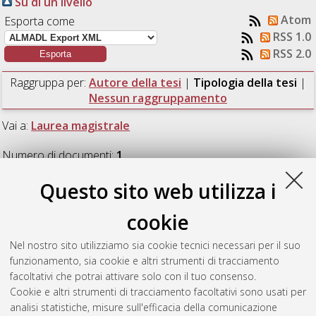
Su di un livello
Atom
Esporta come
RSS 1.0
RSS 2.0
Raggruppa per:
Autore della tesi
|
Tipologia della tesi
|
Nessun raggruppamento
Vai a:
Laurea magistrale
Numero di documenti:
1
.
Questo sito web utilizza i
Laurea magistrale
cookie
Gambassi, Veronica
(2018)
Tutta un'altra musica La singing
Nel nostro sito utilizziamo sia cookie tecnici necessari per il suo
translation per il musical.
[Laurea magistrale], Università di
funzionamento, sia cookie e altri strumenti di tracciamento
Bologna, Corso di Studio in
Traduzione specializzata [LM-
facoltativi che potrai attivare solo con il tuo consenso.
DM270] - Forli'
, Documento full-text non disponibile
Cookie e altri strumenti di tracciamento facoltativi sono usati per
analisi statistiche, misure sull'efficacia della comunicazione