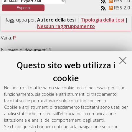
RSS 1.0
RSS 2.0
Raggruppa per:
Autore della tesi
|
Tipologia della tesi
|
Nessun raggruppamento
Vai a:
P
Numero di documenti:
1
.
Questo sito web utilizza i
P
cookie
Poggioli, Tommaso
(2020)
Evidenze multiple dei benefici
Nel nostro sito utilizziamo sia cookie tecnici necessari per il suo
agronomici della gestione agroecologica del vigneto (Cv
funzionamento, sia cookie e altri strumenti di tracciamento
Sangiovese).
[Laurea], Università di Bologna, Corso di Studio in
facoltativi che potrai attivare solo con il tuo consenso.
Viticoltura ed enologia [L-DM270] - Cesena
, Documento full-
Cookie e altri strumenti di tracciamento facoltativi sono usati per
text non disponibile
analisi statistiche, misure sull'efficacia della comunicazione
istituzionale e analisi dei comportamenti degli utenti.
Questa lista e' stata generata il
Fri Aug 7 16:01:15 2026 CEST
.
Se chiudi questo banner continuerai la navigazione solo con i