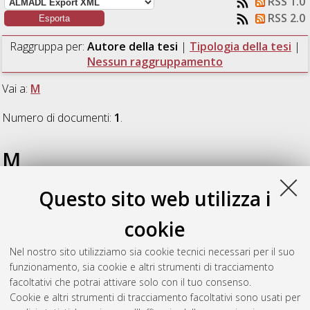
RSS 1.0
RSS 2.0
Raggruppa per:
Autore della tesi
|
Tipologia della tesi
|
Nessun raggruppamento
Vai a:
M
Numero di documenti:
1
.
M
Questo sito web utilizza i
Mariani, Paolo
(2009)
La riduzione delle prestazioni operative
delle reti di drenaggio urbano in seguito al deterioramento
cookie
strutturale: studio degli effetti sul comportamento idraulico
attraverso prove sperimentali di laboratorio presso "Czech
Nel nostro sito utilizziamo sia cookie tecnici necessari per il suo
Technical University in Prague".
[Laurea], Università di
funzionamento, sia cookie e altri strumenti di tracciamento
Bologna, Corso di Studio in
Ingegneria civile [L-DM509]
,
facoltativi che potrai attivare solo con il tuo consenso.
Documento ad accesso riservato.
Cookie e altri strumenti di tracciamento facoltativi sono usati per