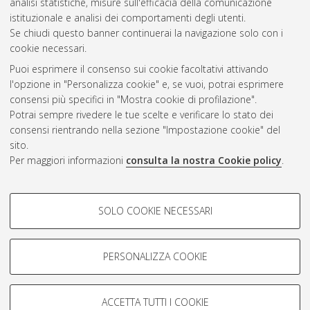
analisi statistiche, misure sull'efficacia della comunicazione
Questa lista e' stata generata il
Wed Aug 5 20:01:29 2026
istituzionale e analisi dei comportamenti degli utenti.
CEST
.
Se chiudi questo banner continuerai la navigazione solo con i
cookie necessari.
Puoi esprimere il consenso sui cookie facoltativi attivando
Atom
l'opzione in "Personalizza cookie" e, se vuoi, potrai esprimere
Rss 1.0
consensi più specifici in "Mostra cookie di profilazione".
Potrai sempre rivedere le tue scelte e verificare lo stato dei
Rss 2.0
consensi rientrando nella sezione "Impostazione cookie" del
sito.
Per maggiori informazioni
consulta la nostra Cookie policy
.
AMS Laurea
Servizio implementato e gestito da
AlmaDL
Impostazioni Cookie
COOKIE DI PROFILAZIONE -
SOLO COOKIE NECESSARI
Informativa sulla privacy
FACOLTATIVI
Condizioni d’uso del sito
Si tratta di cookie utilizzati per analizzare le caratteristiche della
navigazione degli utenti, creare profili in base al loro comportamento
PERSONALIZZA COOKIE
sul sito, per analisi di marketing.
Mostra cookie di profilazione
ACCETTA TUTTI I COOKIE