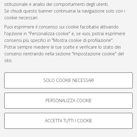
istituzionale e analisi dei comportamenti degli utenti.
Se chiudi questo banner continuerai la navigazione solo con i
Atom
cookie necessari.
Rss 1.0
Puoi esprimere il consenso sui cookie facoltativi attivando
l'opzione in "Personalizza cookie" e, se vuoi, potrai esprimere
Rss 2.0
consensi più specifici in "Mostra cookie di profilazione".
Potrai sempre rivedere le tue scelte e verificare lo stato dei
consensi rientrando nella sezione "Impostazione cookie" del
AMS Laurea
sito.
Servizio implementato e gestito da
AlmaDL
Per maggiori informazioni
consulta la nostra Cookie policy
.
Impostazioni Cookie
COOKIE DI PROFILAZIONE -
Informativa sulla privacy
SOLO COOKIE NECESSARI
FACOLTATIVI
Condizioni d’uso del sito
Si tratta di cookie utilizzati per analizzare le caratteristiche della
navigazione degli utenti, creare profili in base al loro comportamento
PERSONALIZZA COOKIE
sul sito, per analisi di marketing.
Mostra cookie di profilazione
ACCETTA TUTTI I COOKIE
© ALMA MATER STUDIORUM - Università di Bologna, 2007-2026.
Google/Youtube Video
COOKIE TECNICI - NECESSARI
Facebook