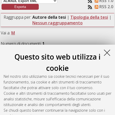
RSS 1.0
RSS 2.0
Raggruppa per:
Autore della tesi
|
Tipologia della tesi
|
Nessun raggruppamento
Vai a:
M
Numero di documenti:
1
.
Questo sito web utilizza i
M
cookie
Marzo, Aldo
(2021)
L’abbattimento delle emissioni di
Nel nostro sito utilizziamo sia cookie tecnici necessari per il suo
composti organici volatili in un colorificio.
[Laurea magistrale],
funzionamento, sia cookie e altri strumenti di tracciamento
Università di Bologna, Corso di Studio in
Ingegneria chimica e
facoltativi che potrai attivare solo con il tuo consenso.
di processo [LM-DM270]
, Documento full-text non disponibile
Cookie e altri strumenti di tracciamento facoltativi sono usati per
analisi statistiche, misure sull'efficacia della comunicazione
Questa lista e' stata generata il
Thu Aug 6 20:58:20 2026
istituzionale e analisi dei comportamenti degli utenti.
CEST
.
Se chiudi questo banner continuerai la navigazione solo con i