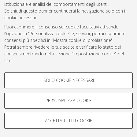
istituzionale e analisi dei comportamenti degli utenti.
Atom
Se chiudi questo banner continuerai la navigazione solo con i
cookie necessari.
Rss 1.0
Puoi esprimere il consenso sui cookie facoltativi attivando
Rss 2.0
l'opzione in "Personalizza cookie" e, se vuoi, potrai esprimere
consensi più specifici in "Mostra cookie di profilazione".
Potrai sempre rivedere le tue scelte e verificare lo stato dei
AMS Laurea
consensi rientrando nella sezione "Impostazione cookie" del
Servizio implementato e gestito da
AlmaDL
sito.
Impostazioni Cookie
Per maggiori informazioni
consulta la nostra Cookie policy
.
Informativa sulla privacy
COOKIE DI PROFILAZIONE -
Condizioni d’uso del sito
SOLO COOKIE NECESSARI
FACOLTATIVI
Si tratta di cookie utilizzati per analizzare le caratteristiche della
navigazione degli utenti, creare profili in base al loro comportamento
PERSONALIZZA COOKIE
sul sito, per analisi di marketing.
Mostra cookie di profilazione
© ALMA MATER STUDIORUM - Università di Bologna, 2007-2026.
ACCETTA TUTTI I COOKIE
Google/Youtube Video
COOKIE TECNICI - NECESSARI
Facebook