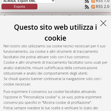
RSS 1.0
RSS 2.0
Raggruppa per:
Autore della tesi
|
Tipologia della tesi
|
Nessun raggruppamento
Questo sito web utilizza i
Numero di documenti:
1
.
cookie
Brunelli, Giorgia
(2017)
Ecotoxicological assessment and
Nel nostro sito utilizziamo sia cookie tecnici necessari per il suo
comparison between metal and nano-metal oxides in different
funzionamento, sia cookie e altri strumenti di tracciamento
aquatic organisms: laboratory surveys.
[Laurea magistrale],
facoltativi che potrai attivare solo con il tuo consenso.
Università di Bologna, Corso di Studio in
Biologia marina [LM-
Cookie e altri strumenti di tracciamento facoltativi sono usati per
DM270] - Ravenna
analisi statistiche, misure sull'efficacia della comunicazione
istituzionale e analisi dei comportamenti degli utenti.
Questa lista e' stata generata il
Fri Aug 7 07:07:04 2026 CEST
.
Se chiudi questo banner continuerai la navigazione solo con i
cookie necessari.
Puoi esprimere il consenso sui cookie facoltativi attivando
Atom
l'opzione in "Personalizza cookie" e, se vuoi, potrai esprimere
Rss 1.0
consensi più specifici in "Mostra cookie di profilazione".
Potrai sempre rivedere le tue scelte e verificare lo stato dei
Rss 2.0