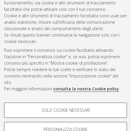
funzionamento, sia cookie e altri strumenti di tracciamento
Zocca, Andrea
(2014)
Produzione e funzionamento di un
facoltativi che potrai attivare solo con il tuo consenso.
dispositivo spin valve.
[Laurea], Università di Bologna, Corso di
Cookie e altri strumenti di tracciamento facoltativi sono usati per
Studio in
Fisica [L-DM270]
analisi statistiche, misure sull'efficacia della comunicazione
istituzionale e analisi dei comportamenti degli utenti.
Questa lista e' stata generata il
Fri Aug 7 12:29:57 2026 CEST
.
Se chiudi questo banner continuerai la navigazione solo con i
cookie necessari.
Puoi esprimere il consenso sui cookie facoltativi attivando
Atom
l'opzione in "Personalizza cookie" e, se vuoi, potrai esprimere
Rss 1.0
consensi più specifici in "Mostra cookie di profilazione".
Potrai sempre rivedere le tue scelte e verificare lo stato dei
Rss 2.0
consensi rientrando nella sezione "Impostazione cookie" del
sito.
Per maggiori informazioni
consulta la nostra Cookie policy
.
AMS Laurea
Servizio implementato e gestito da
AlmaDL
Impostazioni Cookie
COOKIE DI PROFILAZIONE -
SOLO COOKIE NECESSARI
Informativa sulla privacy
FACOLTATIVI
Condizioni d’uso del sito
Si tratta di cookie utilizzati per analizzare le caratteristiche della
navigazione degli utenti, creare profili in base al loro comportamento
PERSONALIZZA COOKIE