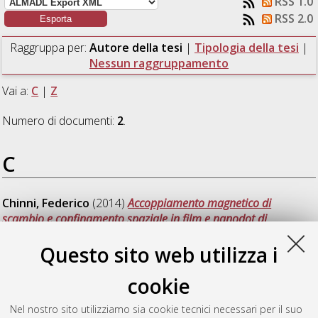
RSS 1.0
RSS 2.0
Raggruppa per:
Autore della tesi
|
Tipologia della tesi
|
Nessun raggruppamento
Vai a:
C
|
Z
Numero di documenti:
2
.
C
Chinni, Federico
(2014)
Accoppiamento magnetico di
scambio e confinamento spaziale in film e nanodot di
IrMn/NiFe.
[Laurea magistrale], Università di Bologna, Corso di
Questo sito web utilizza i
Studio in
Fisica [LM-DM270]
cookie
Z
Nel nostro sito utilizziamo sia cookie tecnici necessari per il suo