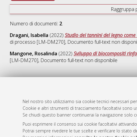
Raggruppa 
Numero di documenti:
2
.
Dragani, Isabella
(2022)
Studio dei tannini del legno come 
di processo [LM-DM270]
, Documento full-text non disponi
Mangone, Rosalinda
(2022)
Sviluppo di biocompositi rinfor
[LM-DM270]
, Documento full-text non disponibile
AMS Laure
Atom
Servizio i
Nel nostro sito utilizziamo sia cookie tecnici necessari per
Rss 1.0
Impostazio
Cookie e altri strumenti di tracciamento facoltativi sono us
Se chiudi questo banner continuerai la navigazione solo c
Rss 2.0
Informativa
Condizioni 
Puoi esprimere il consenso sui cookie facoltativi attivando
Potrai sempre rivedere le tue scelte e verificare lo stato 