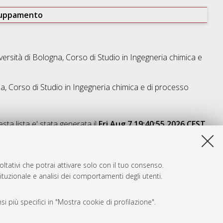
ruppamento
versità di Bologna, Corso di Studio in
Ingegneria chimica e
a, Corso di Studio in
Ingegneria chimica e di processo
sta lista e' stata generata il
Fri Aug 7 19:40:55 2026 CEST
.
ltativi che potrai attivare solo con il tuo consenso.
tituzionale e analisi dei comportamenti degli utenti.
i più specifici in "Mostra cookie di profilazione".