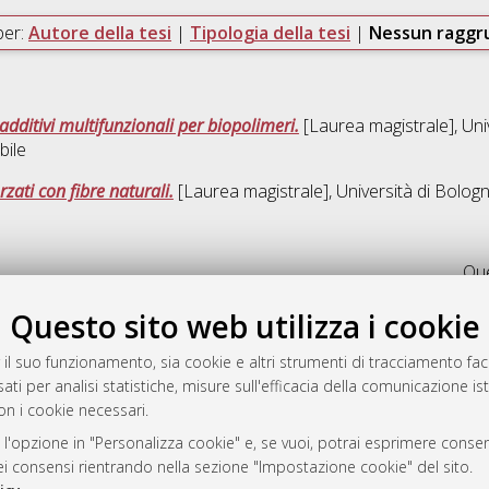
per:
Autore della tesi
|
Tipologia della tesi
|
Nessun ragg
additivi multifunzionali per biopolimeri.
[Laurea magistrale], Uni
bile
zati con fibre naturali.
[Laurea magistrale], Università di Bologn
Que
Questo sito web utilizza i cookie
a
mplementato e gestito da
AlmaDL
 il suo funzionamento, sia cookie e altri strumenti di tracciamento faco
ni Cookie
ati per analisi statistiche, misure sull'efficacia della comunicazione is
on i cookie necessari.
 sulla privacy
d’uso del sito
 l'opzione in "Personalizza cookie" e, se vuoi, potrai esprimere consens
dei consensi rientrando nella sezione "Impostazione cookie" del sito.