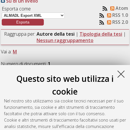
Su di un livello
Atom
Esporta come
RSS 1.0
RSS 2.0
Raggruppa per:
Autore della tesi
|
Tipologia della tesi
|
Nessun raggruppamento
Vai a:
M
Numero di documenti:
1
.
Questo sito web utilizza i
M
cookie
Minarini, Francesco
(2019)
Anomaly detection prototype for
Nel nostro sito utilizziamo sia cookie tecnici necessari per il suo
log-based predictive maintenance at INFN-CNAF tier-1.
[Laurea
funzionamento, sia cookie e altri strumenti di tracciamento
magistrale], Università di Bologna, Corso di Studio in
Fisica
facoltativi che potrai attivare solo con il tuo consenso.
[LM-DM270]
Cookie e altri strumenti di tracciamento facoltativi sono usati per
analisi statistiche, misure sull'efficacia della comunicazione