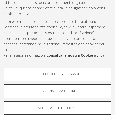
Questa lista e' stata generata il
Mon Aug 10 11:23:14 2026
istituzionale e analisi dei comportamenti degli utenti.
CEST
.
Se chiudi questo banner continuerai la navigazione solo con i
cookie necessari.
Puoi esprimere il consenso sui cookie facoltativi attivando
Atom
l'opzione in "Personalizza cookie" e, se vuoi, potrai esprimere
Rss 1.0
consensi più specifici in "Mostra cookie di profilazione".
Potrai sempre rivedere le tue scelte e verificare lo stato dei
Rss 2.0
consensi rientrando nella sezione "Impostazione cookie" del
sito.
Per maggiori informazioni
consulta la nostra Cookie policy
.
AMS Laurea
Servizio implementato e gestito da
AlmaDL
Impostazioni Cookie
COOKIE DI PROFILAZIONE -
SOLO COOKIE NECESSARI
Informativa sulla privacy
FACOLTATIVI
Condizioni d’uso del sito
Si tratta di cookie utilizzati per analizzare le caratteristiche della
navigazione degli utenti, creare profili in base al loro comportamento
PERSONALIZZA COOKIE
sul sito, per analisi di marketing.
Mostra cookie di profilazione
ACCETTA TUTTI I COOKIE
Google/Youtube Video
© ALMA MATER STUDIORUM - Università di Bologna, 2007-2026.
COOKIE TECNICI - NECESSARI