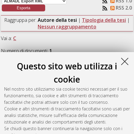
RSS 1.0
RSS 2.0
Raggruppa per:
Autore della tesi
|
Tipologia della tesi
|
Nessun raggruppamento
Vai a:
C
Numero di documenti:
1
.
Questo sito web utilizza i
C
cookie
Collura, Vincenzo
(2023)
Neural-Symbolic Learning:
Nel nostro sito utilizziamo sia cookie tecnici necessari per il suo
challenges and benchmarks.
[Laurea magistrale], Università di
funzionamento, sia cookie e altri strumenti di tracciamento
Bologna, Corso di Studio in
Artificial intelligence [LM-DM270]
,
facoltativi che potrai attivare solo con il tuo consenso.
Documento ad accesso riservato.
Cookie e altri strumenti di tracciamento facoltativi sono usati per
analisi statistiche, misure sull'efficacia della comunicazione
Questa lista e' stata generata il
Sun Aug 9 14:08:51 2026
istituzionale e analisi dei comportamenti degli utenti.
CEST
.
Se chiudi questo banner continuerai la navigazione solo con i