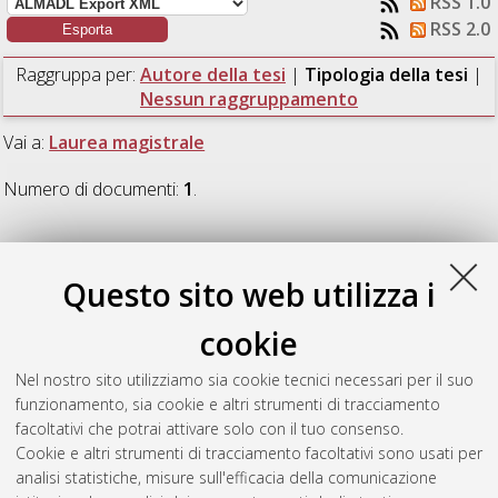
RSS 1.0
RSS 2.0
Raggruppa per:
Autore della tesi
|
Tipologia della tesi
|
Nessun raggruppamento
Vai a:
Laurea magistrale
Numero di documenti:
1
.
Laurea magistrale
Questo sito web utilizza i
Chandrasekaran, Deepthi Priya
(2024)
Evaluating the
cookie
Effects of Respiration, Body orientation and Heart rate on Body
Surface Potentials in Healthy Subjects.
[Laurea magistrale],
Nel nostro sito utilizziamo sia cookie tecnici necessari per il suo
Università di Bologna, Corso di Studio in
Biomedical
funzionamento, sia cookie e altri strumenti di tracciamento
engineering [LM-DM270] - Cesena
, Documento full-text non
facoltativi che potrai attivare solo con il tuo consenso.
disponibile
Cookie e altri strumenti di tracciamento facoltativi sono usati per
analisi statistiche, misure sull'efficacia della comunicazione
Questa lista e' stata generata il
Thu Aug 6 23:32:18 2026