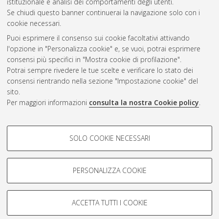
istituzionale e analisi dei comportamenti degli utenti.
CEST
.
Se chiudi questo banner continuerai la navigazione solo con i
cookie necessari.
Puoi esprimere il consenso sui cookie facoltativi attivando
Atom
l'opzione in "Personalizza cookie" e, se vuoi, potrai esprimere
Rss 1.0
consensi più specifici in "Mostra cookie di profilazione".
Potrai sempre rivedere le tue scelte e verificare lo stato dei
Rss 2.0
consensi rientrando nella sezione "Impostazione cookie" del
sito.
Per maggiori informazioni
consulta la nostra Cookie policy
.
AMS Laurea
Servizio implementato e gestito da
AlmaDL
Impostazioni Cookie
COOKIE DI PROFILAZIONE -
SOLO COOKIE NECESSARI
Informativa sulla privacy
FACOLTATIVI
Condizioni d’uso del sito
Si tratta di cookie utilizzati per analizzare le caratteristiche della
navigazione degli utenti, creare profili in base al loro comportamento
PERSONALIZZA COOKIE
sul sito, per analisi di marketing.
Mostra cookie di profilazione
ACCETTA TUTTI I COOKIE
Google/Youtube Video
© ALMA MATER STUDIORUM - Università di Bologna, 2007-2026.
COOKIE TECNICI - NECESSARI