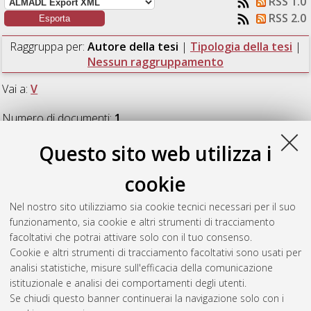
RSS 1.0
RSS 2.0
Raggruppa per:
Autore della tesi
|
Tipologia della tesi
|
Nessun raggruppamento
Vai a:
V
Numero di documenti:
1
.
Questo sito web utilizza i
V
cookie
Vercellino, Marco
(2021)
Effetti di un atmospheric river
Nel nostro sito utilizziamo sia cookie tecnici necessari per il suo
atlantico sulle precipitazioni intense del 2 ottobre 2020 sulle
funzionamento, sia cookie e altri strumenti di tracciamento
Alpi.
[Laurea magistrale], Università di Bologna, Corso di
facoltativi che potrai attivare solo con il tuo consenso.
Studio in
Fisica del sistema terra [LM-DM270]
, Documento ad
Cookie e altri strumenti di tracciamento facoltativi sono usati per
accesso riservato.
analisi statistiche, misure sull'efficacia della comunicazione
istituzionale e analisi dei comportamenti degli utenti.
Questa lista e' stata generata il
Fri Aug 7 23:46:40 2026 CEST
.
Se chiudi questo banner continuerai la navigazione solo con i