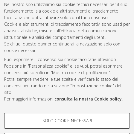
Nel nostro sito utilizziamo sia cookie tecnici necessari per il suo
Nicolini, Andrea
(2019)
Multipath tracking techniques for
funzionamento, sia cookie e altri strumenti di tracciamento
millimeter wave communications.
[Laurea magistrale],
facoltativi che potrai attivare solo con il tuo consenso.
Università di Bologna, Corso di Studio in
Ingegneria elettronica
Cookie e altri strumenti di tracciamento facoltativi sono usati per
e telecomunicazioni per l'energia [LM-DM270] - Cesena
analisi statistiche, misure sull'efficacia della comunicazione
istituzionale e analisi dei comportamenti degli utenti.
Questa lista e' stata generata il
Fri Aug 7 15:05:34 2026 CEST
.
Se chiudi questo banner continuerai la navigazione solo con i
cookie necessari.
Puoi esprimere il consenso sui cookie facoltativi attivando
Atom
l'opzione in "Personalizza cookie" e, se vuoi, potrai esprimere
Rss 1.0
consensi più specifici in "Mostra cookie di profilazione".
Potrai sempre rivedere le tue scelte e verificare lo stato dei
Rss 2.0
consensi rientrando nella sezione "Impostazione cookie" del
sito.
Per maggiori informazioni
consulta la nostra Cookie policy
.
AMS Laurea
Servizio implementato e gestito da
AlmaDL
Impostazioni Cookie
COOKIE DI PROFILAZIONE -
SOLO COOKIE NECESSARI
Informativa sulla privacy
FACOLTATIVI
Condizioni d’uso del sito