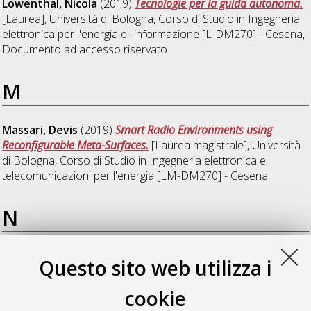
Lowenthal, Nicola
(2019)
Tecnologie per la guida autonoma.
[Laurea], Università di Bologna, Corso di Studio in
Ingegneria
elettronica per l'energia e l'informazione [L-DM270] - Cesena
,
Documento ad accesso riservato.
M
Massari, Devis
(2019)
Smart Radio Environments using
Reconfigurable Meta-Surfaces.
[Laurea magistrale], Università
di Bologna, Corso di Studio in
Ingegneria elettronica e
telecomunicazioni per l'energia [LM-DM270] - Cesena
N
Naghi, Nour
(2019)
Simultaneous Localization and Mapping
Questo sito web utilizza i
Technologies.
[Laurea magistrale], Università di Bologna,
Corso di Studio in
Ingegneria elettronica e telecomunicazioni
cookie
per l'energia [LM-DM270] - Cesena