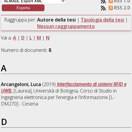
RSS 1.0
RSS 2.0
Raggruppa per:
Autore della tesi
|
Tipologia della tesi
|
Nessun raggruppamento
Vai a:
A
|
D
|
L
|
M
|
N
Numero di documenti:
8
.
A
Arcangeloni, Luca
(2019)
Interfacciamento di sistemi RFID e
UWB.
[Laurea], Università di Bologna, Corso di Studio in
Ingegneria elettronica per l'energia e l'informazione [L-
DM270] - Cesena
D