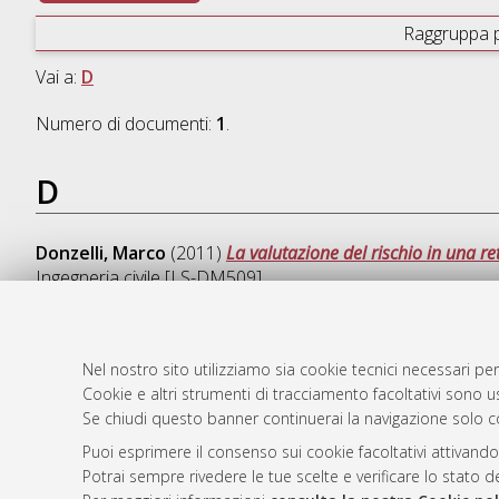
Raggruppa 
Vai a:
D
Numero di documenti:
1
.
D
Donzelli, Marco
(2011)
La valutazione del rischio in una re
Ingegneria civile [LS-DM509]
Nel nostro sito utilizziamo sia cookie tecnici necessari per
Cookie e altri strumenti di tracciamento facoltativi sono us
AMS Laure
Atom
Se chiudi questo banner continuerai la navigazione solo c
Servizio i
Rss 1.0
Impostazio
Puoi esprimere il consenso sui cookie facoltativi attivando
Rss 2.0
Potrai sempre rivedere le tue scelte e verificare lo stato 
Informativa