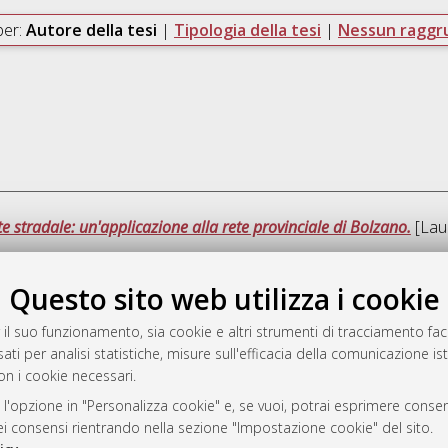
per:
Autore della tesi
|
Tipologia della tesi
|
Nessun ragg
te stradale: un'applicazione alla rete provinciale di Bolzano.
[Laur
Questo sito web utilizza i cookie
Ques
 il suo funzionamento, sia cookie e altri strumenti di tracciamento faco
ati per analisi statistiche, misure sull'efficacia della comunicazione is
a
on i cookie necessari.
mplementato e gestito da
AlmaDL
ni Cookie
 l'opzione in "Personalizza cookie" e, se vuoi, potrai esprimere consens
dei consensi rientrando nella sezione "Impostazione cookie" del sito.
 sulla privacy