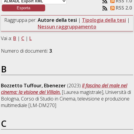
RSS 1.0
RSS 2.0
Raggruppa per:
Autore della tesi
|
Tipologia della tesi
|
Nessun raggruppamento
Vai a:
B
|
C
|
L
Numero di documenti:
3
.
B
Bozzetto Tuffour, Ebenezer
(2023)
Il fascino del male nel
cinema: la visione dei Villain.
[Laurea magistrale], Università di
Bologna, Corso di Studio in
Cinema, televisione e produzione
multimediale [LM-DM270]
C