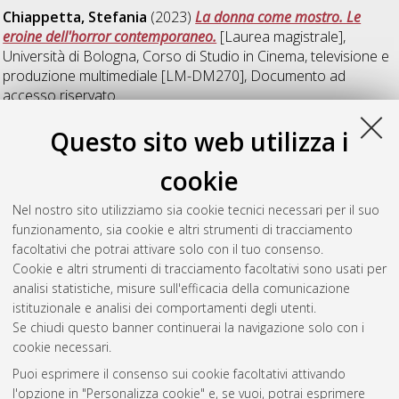
Chiappetta, Stefania
(2023)
La donna come mostro. Le
eroine dell'horror contemporaneo.
[Laurea magistrale],
Università di Bologna, Corso di Studio in
Cinema, televisione e
produzione multimediale [LM-DM270]
, Documento ad
accesso riservato.
Questo sito web utilizza i
L
cookie
Lovato, Christian
(2023)
Charlie Chaplin a spasso tra i media.
Nel nostro sito utilizziamo sia cookie tecnici necessari per il suo
Il vagabondo come personaggio seriale.
[Laurea magistrale],
funzionamento, sia cookie e altri strumenti di tracciamento
Università di Bologna, Corso di Studio in
Cinema, televisione e
facoltativi che potrai attivare solo con il tuo consenso.
produzione multimediale [LM-DM270]
, Documento full-text
Cookie e altri strumenti di tracciamento facoltativi sono usati per
non disponibile
analisi statistiche, misure sull'efficacia della comunicazione
istituzionale e analisi dei comportamenti degli utenti.
Questa lista e' stata generata il
Fri Aug 7 11:21:18 2026 CEST
.
Se chiudi questo banner continuerai la navigazione solo con i
cookie necessari.
Puoi esprimere il consenso sui cookie facoltativi attivando
Atom
l'opzione in "Personalizza cookie" e, se vuoi, potrai esprimere