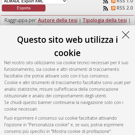
RSS 1.0
RSS 2.0
Raggruppa per:
Autore della tesi
|
Tipologia della tesi
|
Nessun raggruppamento
Questo sito web utilizza i
Numero di documenti:
1
.
cookie
Mastropietro, Paola
(2022)
Nina la poliziotta, una donna
moderna nel cinema muto italiano.
[Laurea magistrale],
Nel nostro sito utilizziamo sia cookie tecnici necessari per il suo
Università di Bologna, Corso di Studio in
Cinema, televisione e
funzionamento, sia cookie e altri strumenti di tracciamento
produzione multimediale [LM-DM270]
, Documento ad
facoltativi che potrai attivare solo con il tuo consenso.
accesso riservato.
Cookie e altri strumenti di tracciamento facoltativi sono usati per
analisi statistiche, misure sull'efficacia della comunicazione
Questa lista e' stata generata il
Sun Aug 9 09:15:39 2026
istituzionale e analisi dei comportamenti degli utenti.
CEST
.
Se chiudi questo banner continuerai la navigazione solo con i
cookie necessari.
Puoi esprimere il consenso sui cookie facoltativi attivando
Atom
l'opzione in "Personalizza cookie" e, se vuoi, potrai esprimere
Rss 1.0
consensi più specifici in "Mostra cookie di profilazione".