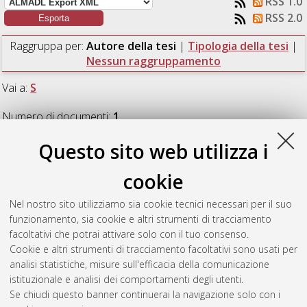
RSS 1.0
RSS 2.0
Raggruppa per:
Autore della tesi
|
Tipologia della tesi
|
Nessun raggruppamento
Vai a:
S
Numero di documenti:
1
.
Questo sito web utilizza i
S
cookie
Scassa, Giulia
(2021)
Les Rendez-Vous de Chantal.
[Laurea
Nel nostro sito utilizziamo sia cookie tecnici necessari per il suo
magistrale], Università di Bologna, Corso di Studio in
Cinema,
funzionamento, sia cookie e altri strumenti di tracciamento
televisione e produzione multimediale [LM-DM270]
,
facoltativi che potrai attivare solo con il tuo consenso.
Documento full-text non disponibile
Cookie e altri strumenti di tracciamento facoltativi sono usati per
analisi statistiche, misure sull'efficacia della comunicazione
Questa lista e' stata generata il
Thu Aug 6 07:50:56 2026
istituzionale e analisi dei comportamenti degli utenti.
CEST
.
Se chiudi questo banner continuerai la navigazione solo con i