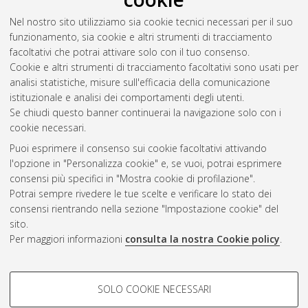
Ghiani, Marco
(2019)
Caratterizzazione delle popolazioni
Nel nostro sito utilizziamo sia cookie tecnici necessari per il suo
stellari nella Grande Nube di Magellano con osservazioni HST.
funzionamento, sia cookie e altri strumenti di tracciamento
[Laurea magistrale], Università di Bologna, Corso di Studio in
facoltativi che potrai attivare solo con il tuo consenso.
Astrofisica e cosmologia [LM-DM270]
, Documento ad
Cookie e altri strumenti di tracciamento facoltativi sono usati per
accesso riservato.
analisi statistiche, misure sull'efficacia della comunicazione
istituzionale e analisi dei comportamenti degli utenti.
Questa lista e' stata generata il
Fri Aug 7 22:01:23 2026 CEST
.
Se chiudi questo banner continuerai la navigazione solo con i
cookie necessari.
Puoi esprimere il consenso sui cookie facoltativi attivando
Atom
l'opzione in "Personalizza cookie" e, se vuoi, potrai esprimere
Rss 1.0
consensi più specifici in "Mostra cookie di profilazione".
Potrai sempre rivedere le tue scelte e verificare lo stato dei
Rss 2.0
consensi rientrando nella sezione "Impostazione cookie" del
sito.
Per maggiori informazioni
consulta la nostra Cookie policy
.
AMS Laurea
Servizio implementato e gestito da
AlmaDL
Impostazioni Cookie
COOKIE DI PROFILAZIONE -
SOLO COOKIE NECESSARI
Informativa sulla privacy
FACOLTATIVI
Condizioni d’uso del sito