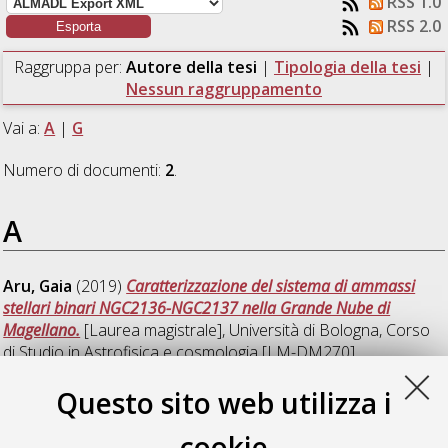
RSS 1.0
RSS 2.0
Raggruppa per:
Autore della tesi
|
Tipologia della tesi
|
Nessun raggruppamento
Vai a:
A
|
G
Numero di documenti:
2
.
A
Aru, Gaia
(2019)
Caratterizzazione del sistema di ammassi
stellari binari NGC2136-NGC2137 nella Grande Nube di
Magellano.
[Laurea magistrale], Università di Bologna, Corso
di Studio in
Astrofisica e cosmologia [LM-DM270]
Questo sito web utilizza i
G
cookie