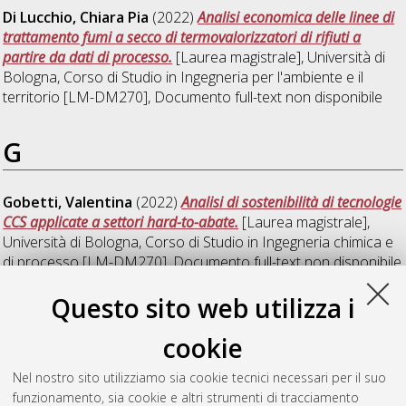
Di Lucchio, Chiara Pia
(2022)
Analisi economica delle linee di
trattamento fumi a secco di termovalorizzatori di rifiuti a
partire da dati di processo.
[Laurea magistrale], Università di
Bologna, Corso di Studio in
Ingegneria per l'ambiente e il
territorio [LM-DM270]
, Documento full-text non disponibile
G
Gobetti, Valentina
(2022)
Analisi di sostenibilità di tecnologie
CCS applicate a settori hard-to-abate.
[Laurea magistrale],
Università di Bologna, Corso di Studio in
Ingegneria chimica e
di processo [LM-DM270]
, Documento full-text non disponibile
Questo sito web utilizza i
M
cookie
Martinelli, Giulia
(2022)
Integrazione di indicatori di sicurezza
Nel nostro sito utilizziamo sia cookie tecnici necessari per il suo
nell’analisi di ciclo di vita.
[Laurea magistrale], Università di
funzionamento, sia cookie e altri strumenti di tracciamento