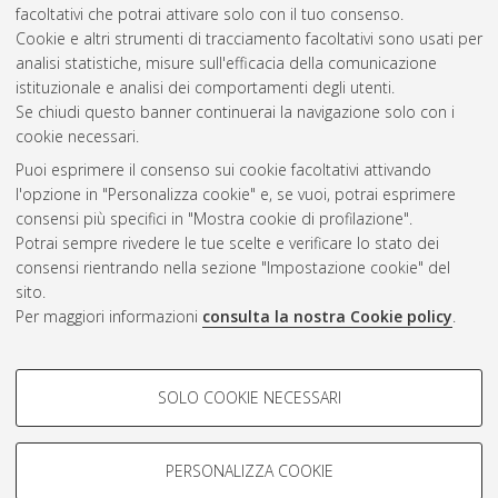
Bologna, Corso di Studio in
Ingegneria per l'ambiente e il
facoltativi che potrai attivare solo con il tuo consenso.
territorio [LM-DM270]
, Documento full-text non disponibile
Cookie e altri strumenti di tracciamento facoltativi sono usati per
analisi statistiche, misure sull'efficacia della comunicazione
Questa lista e' stata generata il
Thu Aug 6 16:09:01 2026
istituzionale e analisi dei comportamenti degli utenti.
CEST
.
Se chiudi questo banner continuerai la navigazione solo con i
cookie necessari.
Puoi esprimere il consenso sui cookie facoltativi attivando
Atom
l'opzione in "Personalizza cookie" e, se vuoi, potrai esprimere
Rss 1.0
consensi più specifici in "Mostra cookie di profilazione".
Potrai sempre rivedere le tue scelte e verificare lo stato dei
Rss 2.0
consensi rientrando nella sezione "Impostazione cookie" del
sito.
Per maggiori informazioni
consulta la nostra Cookie policy
.
AMS Laurea
Servizio implementato e gestito da
AlmaDL
Impostazioni Cookie
COOKIE DI PROFILAZIONE -
SOLO COOKIE NECESSARI
Informativa sulla privacy
FACOLTATIVI
Condizioni d’uso del sito
Si tratta di cookie utilizzati per analizzare le caratteristiche della
navigazione degli utenti, creare profili in base al loro comportamento
PERSONALIZZA COOKIE
sul sito, per analisi di marketing.