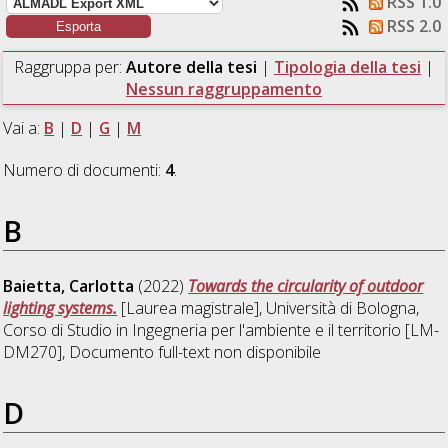
RSS 1.0
RSS 2.0
Raggruppa per:
Autore della tesi
|
Tipologia della tesi
|
Nessun raggruppamento
Vai a:
B
|
D
|
G
|
M
Numero di documenti:
4
.
B
Baietta, Carlotta
(2022)
Towards the circularity of outdoor
lighting systems.
[Laurea magistrale], Università di Bologna,
Corso di Studio in
Ingegneria per l'ambiente e il territorio [LM-
DM270]
, Documento full-text non disponibile
D