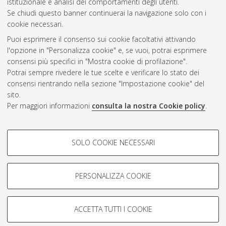
istituzionale e analisi dei comportamenti degli utenti.
CEST
.
Se chiudi questo banner continuerai la navigazione solo con i
cookie necessari.
Puoi esprimere il consenso sui cookie facoltativi attivando
Atom
l'opzione in "Personalizza cookie" e, se vuoi, potrai esprimere
Rss 1.0
consensi più specifici in "Mostra cookie di profilazione".
Potrai sempre rivedere le tue scelte e verificare lo stato dei
Rss 2.0
consensi rientrando nella sezione "Impostazione cookie" del
sito.
Per maggiori informazioni
consulta la nostra Cookie policy
.
AMS Laurea
Servizio implementato e gestito da
AlmaDL
Impostazioni Cookie
COOKIE DI PROFILAZIONE -
SOLO COOKIE NECESSARI
Informativa sulla privacy
FACOLTATIVI
Condizioni d’uso del sito
Si tratta di cookie utilizzati per analizzare le caratteristiche della
navigazione degli utenti, creare profili in base al loro comportamento
PERSONALIZZA COOKIE
sul sito, per analisi di marketing.
Mostra cookie di profilazione
ACCETTA TUTTI I COOKIE
Google/Youtube Video
© ALMA MATER STUDIORUM - Università di Bologna, 2007-2026.
COOKIE TECNICI - NECESSARI