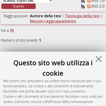
RSS 1.0
RSS 2.0
Raggruppa per:
Autore della tesi
|
Tipologia della tesi
|
Nessun raggruppamento
Vai a:
M
Numero di documenti:
1
.
M
Questo sito web utilizza i
Mordenti, Alice
(2026)
Evaluation of intracardiac
cookie
echocardiography and deep learning for the definition of
anatomical models supporting arrhythmia ablation therapy.
Nel nostro sito utilizziamo sia cookie tecnici necessari per il suo
[Laurea magistrale], Università di Bologna, Corso di Studio in
funzionamento, sia cookie e altri strumenti di tracciamento
Biomedical engineering [LM-DM270] - Cesena
, Documento
facoltativi che potrai attivare solo con il tuo consenso.
ad accesso riservato.
Cookie e altri strumenti di tracciamento facoltativi sono usati per
analisi statistiche, misure sull'efficacia della comunicazione
Questa lista e' stata generata il
Mon Aug 10 08:23:48 2026