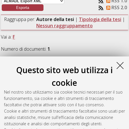
RSS 1.0
RSS 2.0
Raggruppa per:
Autore della tesi
|
Tipologia della tesi
|
Nessun raggruppamento
Vai a:
F
Numero di documenti:
1
.
F
Questo sito web utilizza i
cookie
Falciano, Fiorella
(2024)
Increasing the accuracy of ISO 354
measurements by statistical analysis of modal decays.
[Laurea
Nel nostro sito utilizziamo sia cookie tecnici necessari per il suo
magistrale], Università di Bologna, Corso di Studio in
funzionamento, sia cookie e altri strumenti di tracciamento
Ingegneria meccanica [LM-DM270]
, Documento full-text non
facoltativi che potrai attivare solo con il tuo consenso.
disponibile
Cookie e altri strumenti di tracciamento facoltativi sono usati per
analisi statistiche, misure sull'efficacia della comunicazione
Questa lista e' stata generata il
Thu Aug 6 09:12:52 2026
istituzionale e analisi dei comportamenti degli utenti.
CEST
.