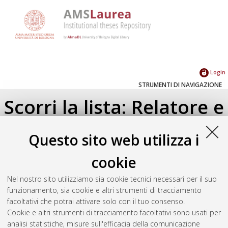
Login
STRUMENTI DI NAVIGAZIONE
Scorri la lista: Relatore e
Correlatore
Questo sito web utilizza i
Su di un livello
cookie
Seleziona un valore dall'elenco sottostante.
Nel nostro sito utilizziamo sia cookie tecnici necessari per il suo
2011
(1)
funzionamento, sia cookie e altri strumenti di tracciamento
facoltativi che potrai attivare solo con il tuo consenso.
Cookie e altri strumenti di tracciamento facoltativi sono usati per
Atom
analisi statistiche, misure sull'efficacia della comunicazione