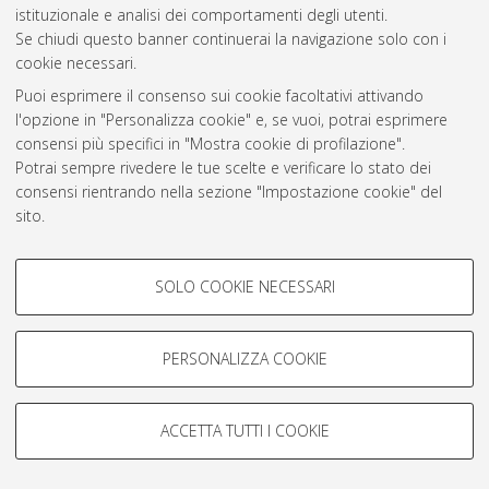
istituzionale e analisi dei comportamenti degli utenti.
Rss 1.0
Se chiudi questo banner continuerai la navigazione solo con i
Rss 2.0
cookie necessari.
Puoi esprimere il consenso sui cookie facoltativi attivando
l'opzione in "Personalizza cookie" e, se vuoi, potrai esprimere
AMS Laurea
consensi più specifici in "Mostra cookie di profilazione".
Servizio implementato e gestito da
AlmaDL
Potrai sempre rivedere le tue scelte e verificare lo stato dei
Impostazioni Cookie
consensi rientrando nella sezione "Impostazione cookie" del
Informativa sulla privacy
sito.
Condizioni d’uso del sito
Per maggiori informazioni
consulta la nostra Cookie policy
.
COOKIE DI PROFILAZIONE -
SOLO COOKIE NECESSARI
FACOLTATIVI
Si tratta di cookie utilizzati per analizzare le caratteristiche della
navigazione degli utenti, creare profili in base al loro comportamento
PERSONALIZZA COOKIE
© ALMA MATER STUDIORUM - Università di Bologna, 2007-2026.
sul sito, per analisi di marketing.
Mostra cookie di profilazione
ACCETTA TUTTI I COOKIE
Google/Youtube Video
COOKIE TECNICI - NECESSARI
Facebook