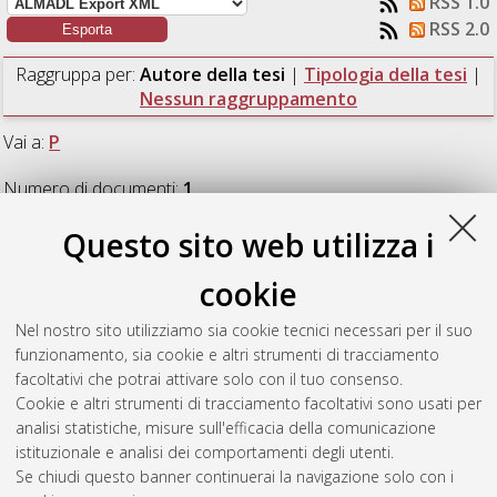
RSS 1.0
RSS 2.0
Raggruppa per:
Autore della tesi
|
Tipologia della tesi
|
Nessun raggruppamento
Vai a:
P
Numero di documenti:
1
.
Questo sito web utilizza i
P
cookie
Paoletta, Giovanni
(2020)
Electroactive soft actuators:
Nel nostro sito utilizziamo sia cookie tecnici necessari per il suo
Modelling and control.
[Laurea magistrale], Università di
funzionamento, sia cookie e altri strumenti di tracciamento
Bologna, Corso di Studio in
Automation engineering /
facoltativi che potrai attivare solo con il tuo consenso.
ingegneria dell’automazione [LM-DM270]
Cookie e altri strumenti di tracciamento facoltativi sono usati per
analisi statistiche, misure sull'efficacia della comunicazione
Questa lista e' stata generata il
Sat Aug 8 10:07:06 2026
istituzionale e analisi dei comportamenti degli utenti.
CEST
.
Se chiudi questo banner continuerai la navigazione solo con i