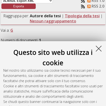
RSS 1.0
RSS 2.0
Raggruppa per:
Autore della tesi
|
Tipologia della tesi
|
Nessun raggruppamento
Vai a:
G
Numero di documenti:
1
.
Questo sito web utilizza i
G
cookie
Grandi, Luca
(2016)
Idrogeologia e geomorfologia dell'area
Nel nostro sito utilizziamo sia cookie tecnici necessari per il suo
carsica Buca di Ronzana, Dolina dell'Inferno e Farneto.
funzionamento, sia cookie e altri strumenti di tracciamento
[Laurea], Università di Bologna, Corso di Studio in
Scienze
facoltativi che potrai attivare solo con il tuo consenso.
geologiche [L-DM270]
Cookie e altri strumenti di tracciamento facoltativi sono usati per
analisi statistiche, misure sull'efficacia della comunicazione
Questa lista e' stata generata il
Sun Aug 9 13:50:35 2026
istituzionale e analisi dei comportamenti degli utenti.
CEST
.
Se chiudi questo banner continuerai la navigazione solo con i