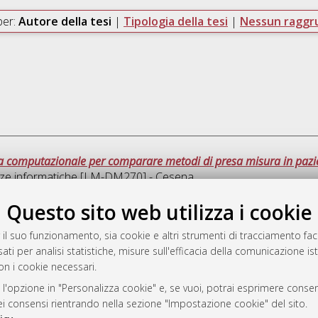
per:
Autore della tesi
|
Tipologia della tesi
|
Nessun ragg
ia computazionale per comparare metodi di presa misura in pazien
nze informatiche [LM-DM270] - Cesena
Questo sito web utilizza i cookie
Ques
 il suo funzionamento, sia cookie e altri strumenti di tracciamento faco
ati per analisi statistiche, misure sull'efficacia della comunicazione is
a
on i cookie necessari.
mplementato e gestito da
AlmaDL
ni Cookie
 l'opzione in "Personalizza cookie" e, se vuoi, potrai esprimere consens
dei consensi rientrando nella sezione "Impostazione cookie" del sito.
 sulla privacy