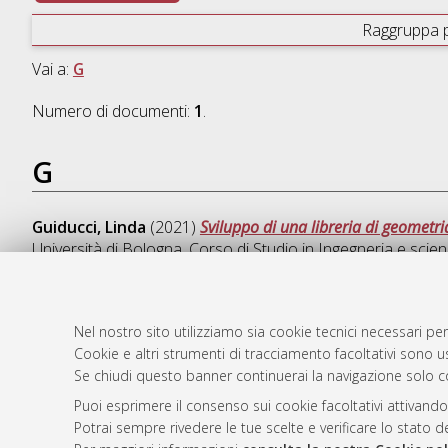
Raggruppa 
Vai a:
G
Numero di documenti:
1
.
G
Guiducci, Linda
(2021)
Sviluppo di una libreria di geometr
Università di Bologna, Corso di Studio in
Ingegneria e scie
Nel nostro sito utilizziamo sia cookie tecnici necessari per
Cookie e altri strumenti di tracciamento facoltativi sono us
AMS Laure
Atom
Se chiudi questo banner continuerai la navigazione solo c
Servizio i
Rss 1.0
Impostazio
Puoi esprimere il consenso sui cookie facoltativi attivando
Rss 2.0
Potrai sempre rivedere le tue scelte e verificare lo stato 
Informativa