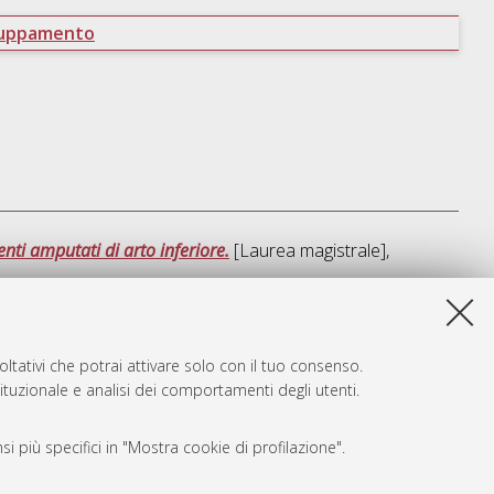
ruppamento
ti amputati di arto inferiore.
[Laurea magistrale],
ta lista e' stata generata il
Sat Aug 8 17:44:04 2026 CEST
.
ltativi che potrai attivare solo con il tuo consenso.
tituzionale e analisi dei comportamenti degli utenti.
i più specifici in "Mostra cookie di profilazione".