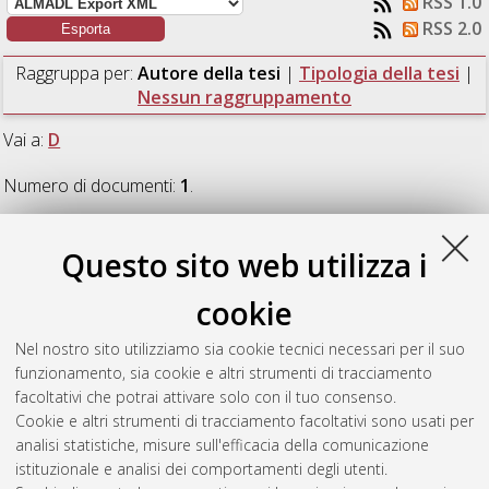
RSS 1.0
RSS 2.0
Raggruppa per:
Autore della tesi
|
Tipologia della tesi
|
Nessun raggruppamento
Vai a:
D
Numero di documenti:
1
.
D
Questo sito web utilizza i
cookie
D’Amico, Giulia
(2012)
Analisi cinematica di un dito
poliarticolato per mani protesiche a controllo mioelettrico.
Nel nostro sito utilizziamo sia cookie tecnici necessari per il suo
[Laurea], Università di Bologna, Corso di Studio in
Ingegneria
funzionamento, sia cookie e altri strumenti di tracciamento
biomedica [L-DM270] - Cesena
, Documento ad accesso
facoltativi che potrai attivare solo con il tuo consenso.
riservato.
Cookie e altri strumenti di tracciamento facoltativi sono usati per
analisi statistiche, misure sull'efficacia della comunicazione
Questa lista e' stata generata il
Thu Aug 6 11:51:34 2026
istituzionale e analisi dei comportamenti degli utenti.
CEST
.