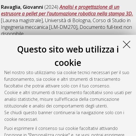
Ravaglia, Giovanni
(2024)
Analisi e progettazione di un
estrusore a pellet per l'automazione robotica nella stampa 3D.
[Laurea magistrale], Università di Bologna, Corso di Studio in
Ingegneria meccanica [LM-DM270]
, Documento full-text non
disponibile
Questo sito web utilizza i
T
cookie
Tonini, Luca
(2024)
Geometrical and functional optimization
Nel nostro sito utilizziamo sia cookie tecnici necessari per il suo
of the capote cover for a spider car.
[Laurea magistrale],
funzionamento, sia cookie e altri strumenti di tracciamento
Università di Bologna, Corso di Studio in
Ingegneria meccanica
facoltativi che potrai attivare solo con il tuo consenso.
[LM-DM270]
, Documento full-text non disponibile
Cookie e altri strumenti di tracciamento facoltativi sono usati per
analisi statistiche, misure sull'efficacia della comunicazione
Questa lista e' stata generata il
Sun Aug 9 03:59:52 2026
istituzionale e analisi dei comportamenti degli utenti.
CEST
.
Se chiudi questo banner continuerai la navigazione solo con i
cookie necessari.
Puoi esprimere il consenso sui cookie facoltativi attivando
Atom
l'opzione in "Personalizza cookie" e, se vuoi, potrai esprimere