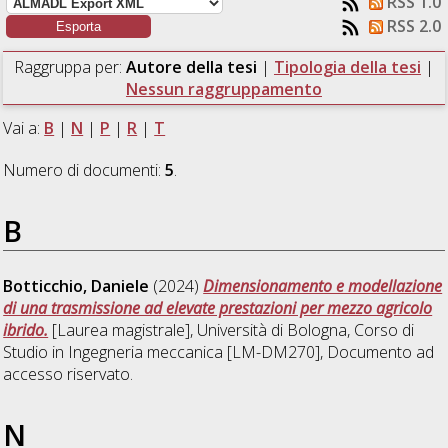
RSS 1.0
RSS 2.0
Raggruppa per:
Autore della tesi
|
Tipologia della tesi
|
Nessun raggruppamento
Vai a:
B
|
N
|
P
|
R
|
T
Numero di documenti:
5
.
B
Botticchio, Daniele
(2024)
Dimensionamento e modellazione
di una trasmissione ad elevate prestazioni per mezzo agricolo
ibrido.
[Laurea magistrale], Università di Bologna, Corso di
Studio in
Ingegneria meccanica [LM-DM270]
, Documento ad
accesso riservato.
N