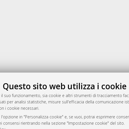
Questo sito web utilizza i cookie
a
 il suo funzionamento, sia cookie e altri strumenti di tracciamento faco
ati per analisi statistiche, misure sull'efficacia della comunicazione is
mplementato e gestito da
AlmaDL
on i cookie necessari.
ni Cookie
 sulla privacy
 l'opzione in "Personalizza cookie" e, se vuoi, potrai esprimere consens
dei consensi rientrando nella sezione "Impostazione cookie" del sito.
d’uso del sito