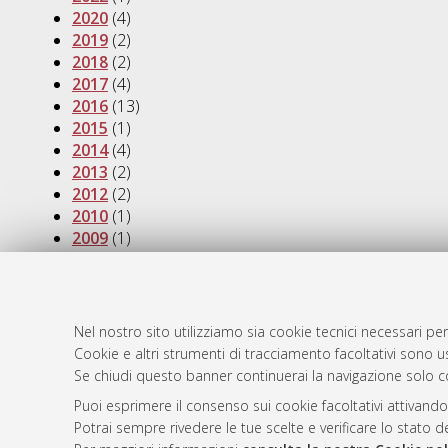
2020
(4)
2019
(2)
2018
(2)
2017
(4)
2016
(13)
2015
(1)
2014
(4)
2013
(2)
2012
(2)
2010
(1)
2009
(1)
2008
(1)
AMS Laure
Nel nostro sito utilizziamo sia cookie tecnici necessari per
Atom
Cookie e altri strumenti di tracciamento facoltativi sono us
Servizio i
Rss 1.0
Se chiudi questo banner continuerai la navigazione solo c
Impostazio
Rss 2.0
Informativa
Puoi esprimere il consenso sui cookie facoltativi attivando
Potrai sempre rivedere le tue scelte e verificare lo stato 
Condizioni 