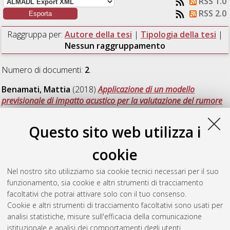
RSS 1.0
RSS 2.0
Raggruppa per:
Autore della tesi
|
Tipologia della tesi
|
Nessun raggruppamento
Numero di documenti:
2
.
Benamati, Mattia
(2018)
Applicazione di un modello
previsionale di impatto acustico per la valutazione del rumore
ambientale.
[Laurea magistrale], Università di Bologna, Corso
di Studio in
Analisi e gestione dell'ambiente [LM-DM270] -
Questo sito web utilizza i
Ravenna
, Documento ad accesso riservato.
cookie
Rossi, Carlo Federico
(2018)
Gestione ambientale e strategia
di adattamento ai cambiamenti climatici: approccio
Nel nostro sito utilizziamo sia cookie tecnici necessari per il suo
metodologico per l'Unione dei Comuni Reno Galliera.
[Laurea
funzionamento, sia cookie e altri strumenti di tracciamento
magistrale], Università di Bologna, Corso di Studio in
Analisi e
facoltativi che potrai attivare solo con il tuo consenso.
gestione dell'ambiente [LM-DM270] - Ravenna
, Documento
Cookie e altri strumenti di tracciamento facoltativi sono usati per
ad accesso riservato.
analisi statistiche, misure sull'efficacia della comunicazione
istituzionale e analisi dei comportamenti degli utenti.