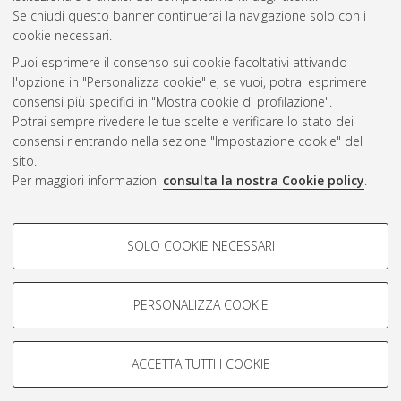
Questa lista e' stata generata il
Fri Aug 7 20:44:52 2026 CEST
.
Se chiudi questo banner continuerai la navigazione solo con i
cookie necessari.
Puoi esprimere il consenso sui cookie facoltativi attivando
Atom
l'opzione in "Personalizza cookie" e, se vuoi, potrai esprimere
Rss 1.0
consensi più specifici in "Mostra cookie di profilazione".
Potrai sempre rivedere le tue scelte e verificare lo stato dei
Rss 2.0
consensi rientrando nella sezione "Impostazione cookie" del
sito.
Per maggiori informazioni
consulta la nostra Cookie policy
.
AMS Laurea
Servizio implementato e gestito da
AlmaDL
Impostazioni Cookie
COOKIE DI PROFILAZIONE -
SOLO COOKIE NECESSARI
Informativa sulla privacy
FACOLTATIVI
Condizioni d’uso del sito
Si tratta di cookie utilizzati per analizzare le caratteristiche della
navigazione degli utenti, creare profili in base al loro comportamento
PERSONALIZZA COOKIE
sul sito, per analisi di marketing.
Mostra cookie di profilazione
ACCETTA TUTTI I COOKIE
Google/Youtube Video
© ALMA MATER STUDIORUM - Università di Bologna, 2007-2026.
COOKIE TECNICI - NECESSARI