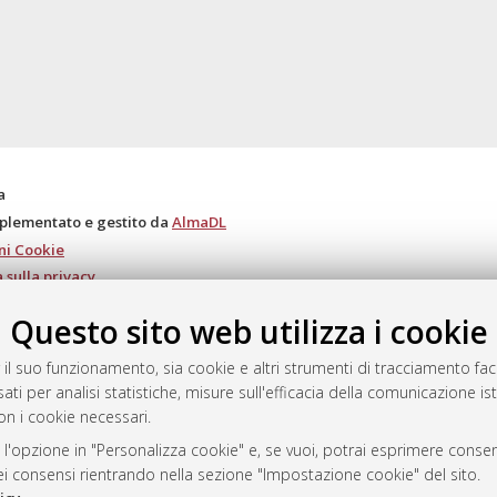
a
mplementato e gestito da
AlmaDL
ni Cookie
 sulla privacy
d’uso del sito
Questo sito web utilizza i cookie
 il suo funzionamento, sia cookie e altri strumenti di tracciamento faco
ati per analisi statistiche, misure sull'efficacia della comunicazione is
i Bologna, 2007-2026.
on i cookie necessari.
 l'opzione in "Personalizza cookie" e, se vuoi, potrai esprimere consens
dei consensi rientrando nella sezione "Impostazione cookie" del sito.