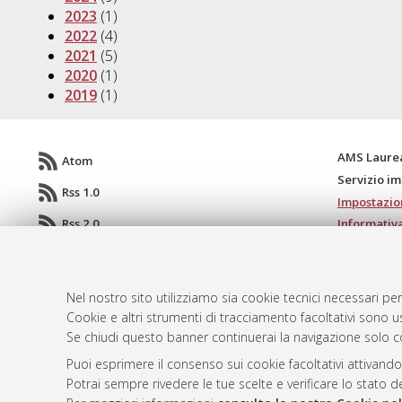
2023
(1)
2022
(4)
2021
(5)
2020
(1)
2019
(1)
AMS Laure
Atom
Servizio i
Rss 1.0
Impostazio
Rss 2.0
Informativa
Condizioni 
Nel nostro sito utilizziamo sia cookie tecnici necessari per
Cookie e altri strumenti di tracciamento facoltativi sono us
© ALMA MATER STUDIORUM - Università d
Se chiudi questo banner continuerai la navigazione solo c
Puoi esprimere il consenso sui cookie facoltativi attivando
Potrai sempre rivedere le tue scelte e verificare lo stato 