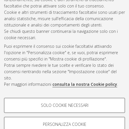
2020
(1)
facoltativi che potrai attivare solo con il tuo consenso.
2019
(3)
Cookie e altri strumenti di tracciamento facoltativi sono usati per
2018
(2)
analisi statistiche, misure sull'efficacia della comunicazione
2017
(4)
istituzionale e analisi dei comportamenti degli utenti.
2016
(1)
Se chiudi questo banner continuerai la navigazione solo con i
cookie necessari.
Puoi esprimere il consenso sui cookie facoltativi attivando
Atom
l'opzione in "Personalizza cookie" e, se vuoi, potrai esprimere
Rss 1.0
consensi più specifici in "Mostra cookie di profilazione".
Potrai sempre rivedere le tue scelte e verificare lo stato dei
Rss 2.0
consensi rientrando nella sezione "Impostazione cookie" del
sito.
Per maggiori informazioni
consulta la nostra Cookie policy
.
AMS Laurea
Servizio implementato e gestito da
AlmaDL
Impostazioni Cookie
COOKIE DI PROFILAZIONE -
SOLO COOKIE NECESSARI
Informativa sulla privacy
FACOLTATIVI
Condizioni d’uso del sito
Si tratta di cookie utilizzati per analizzare le caratteristiche della
navigazione degli utenti, creare profili in base al loro comportamento
PERSONALIZZA COOKIE
sul sito, per analisi di marketing.