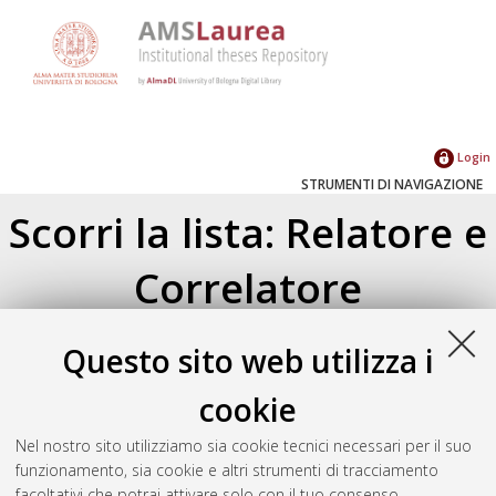
Login
STRUMENTI DI NAVIGAZIONE
Scorri la lista: Relatore e
Correlatore
Su di un livello
Questo sito web utilizza i
Seleziona un valore dall'elenco sottostante.
2026
(1)
cookie
2025
(1)
Nel nostro sito utilizziamo sia cookie tecnici necessari per il suo
2024
(4)
funzionamento, sia cookie e altri strumenti di tracciamento
2023
(3)
facoltativi che potrai attivare solo con il tuo consenso.