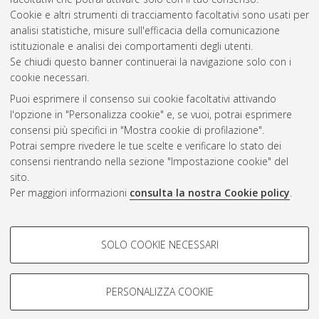
2022
(1)
Cookie e altri strumenti di tracciamento facoltativi sono usati per
2021
(1)
analisi statistiche, misure sull'efficacia della comunicazione
2019
(1)
istituzionale e analisi dei comportamenti degli utenti.
2017
(1)
Se chiudi questo banner continuerai la navigazione solo con i
cookie necessari.
Puoi esprimere il consenso sui cookie facoltativi attivando
Atom
l'opzione in "Personalizza cookie" e, se vuoi, potrai esprimere
Rss 1.0
consensi più specifici in "Mostra cookie di profilazione".
Potrai sempre rivedere le tue scelte e verificare lo stato dei
Rss 2.0
consensi rientrando nella sezione "Impostazione cookie" del
sito.
Per maggiori informazioni
consulta la nostra Cookie policy
.
AMS Laurea
Servizio implementato e gestito da
AlmaDL
Impostazioni Cookie
COOKIE DI PROFILAZIONE -
SOLO COOKIE NECESSARI
Informativa sulla privacy
FACOLTATIVI
Condizioni d’uso del sito
Si tratta di cookie utilizzati per analizzare le caratteristiche della
navigazione degli utenti, creare profili in base al loro comportamento
PERSONALIZZA COOKIE
sul sito, per analisi di marketing.