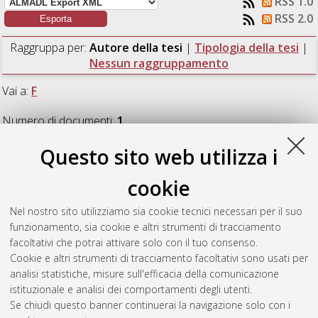
RSS 1.0
RSS 2.0
Raggruppa per:
Autore della tesi
|
Tipologia della tesi
|
Nessun raggruppamento
Vai a:
F
Numero di documenti:
1
.
Questo sito web utilizza i
F
cookie
Fuochi, Filippo
(2013)
Sviluppo di applicazioni Android per
Nel nostro sito utilizziamo sia cookie tecnici necessari per il suo
promozione e gestione degli ordini in ambito ristorazione.
funzionamento, sia cookie e altri strumenti di tracciamento
[Laurea], Università di Bologna, Corso di Studio in
Ingegneria
facoltativi che potrai attivare solo con il tuo consenso.
elettronica e telecomunicazioni [L-DM270]
Cookie e altri strumenti di tracciamento facoltativi sono usati per
analisi statistiche, misure sull'efficacia della comunicazione
Questa lista e' stata generata il
Mon Aug 10 13:45:06 2026
istituzionale e analisi dei comportamenti degli utenti.
CEST
.
Se chiudi questo banner continuerai la navigazione solo con i