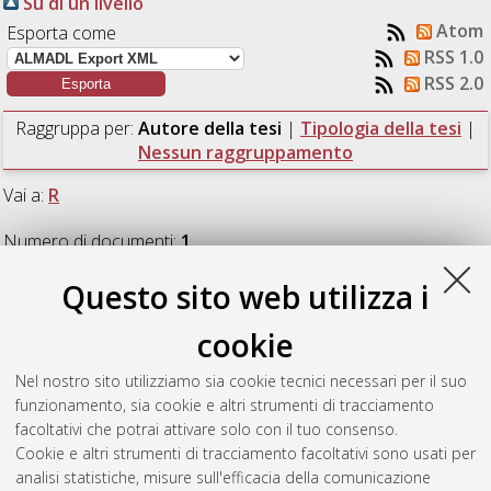
Su di un livello
Atom
Esporta come
RSS 1.0
RSS 2.0
Raggruppa per:
Autore della tesi
|
Tipologia della tesi
|
Nessun raggruppamento
Vai a:
R
Numero di documenti:
1
.
Questo sito web utilizza i
R
cookie
Radin, Beatrice
(2023)
Cambiamenti ecologici della
Nel nostro sito utilizziamo sia cookie tecnici necessari per il suo
macrofauna nella laguna di Goro.
[Laurea magistrale],
funzionamento, sia cookie e altri strumenti di tracciamento
Università di Bologna, Corso di Studio in
Analisi e gestione
facoltativi che potrai attivare solo con il tuo consenso.
dell'ambiente [LM-DM270] - Ravenna
, Documento full-text
Cookie e altri strumenti di tracciamento facoltativi sono usati per
non disponibile
analisi statistiche, misure sull'efficacia della comunicazione