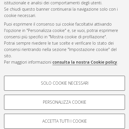
istituzionale e analisi dei comportamenti degli utenti.
Questa lista e' stata generata il
Fri Aug 7 07:39:26 2026 CEST
.
Se chiudi questo banner continuerai la navigazione solo con i
cookie necessari.
Puoi esprimere il consenso sui cookie facoltativi attivando
Atom
l'opzione in "Personalizza cookie" e, se vuoi, potrai esprimere
Rss 1.0
consensi più specifici in "Mostra cookie di profilazione".
Potrai sempre rivedere le tue scelte e verificare lo stato dei
Rss 2.0
consensi rientrando nella sezione "Impostazione cookie" del
sito.
Per maggiori informazioni
consulta la nostra Cookie policy
.
AMS Laurea
Servizio implementato e gestito da
AlmaDL
Impostazioni Cookie
COOKIE DI PROFILAZIONE -
SOLO COOKIE NECESSARI
Informativa sulla privacy
FACOLTATIVI
Condizioni d’uso del sito
Si tratta di cookie utilizzati per analizzare le caratteristiche della
navigazione degli utenti, creare profili in base al loro comportamento
PERSONALIZZA COOKIE
sul sito, per analisi di marketing.
Mostra cookie di profilazione
ACCETTA TUTTI I COOKIE
Google/Youtube Video
© ALMA MATER STUDIORUM - Università di Bologna, 2007-2026.
COOKIE TECNICI - NECESSARI