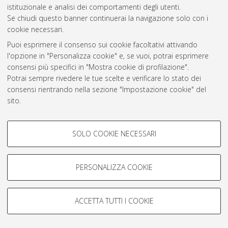
istituzionale e analisi dei comportamenti degli utenti.
Atom
Se chiudi questo banner continuerai la navigazione solo con i
cookie necessari.
Rss 1.0
Puoi esprimere il consenso sui cookie facoltativi attivando
Rss 2.0
l'opzione in "Personalizza cookie" e, se vuoi, potrai esprimere
consensi più specifici in "Mostra cookie di profilazione".
Potrai sempre rivedere le tue scelte e verificare lo stato dei
AMS Laurea
consensi rientrando nella sezione "Impostazione cookie" del
Servizio implementato e gestito da
AlmaDL
sito.
Impostazioni Cookie
Per maggiori informazioni
consulta la nostra Cookie policy
.
Informativa sulla privacy
COOKIE DI PROFILAZIONE -
Condizioni d’uso del sito
SOLO COOKIE NECESSARI
FACOLTATIVI
Si tratta di cookie utilizzati per analizzare le caratteristiche della
navigazione degli utenti, creare profili in base al loro comportamento
PERSONALIZZA COOKIE
sul sito, per analisi di marketing.
Mostra cookie di profilazione
© ALMA MATER STUDIORUM - Università di Bologna, 2007-2026.
ACCETTA TUTTI I COOKIE
Google/Youtube Video
COOKIE TECNICI - NECESSARI
Facebook