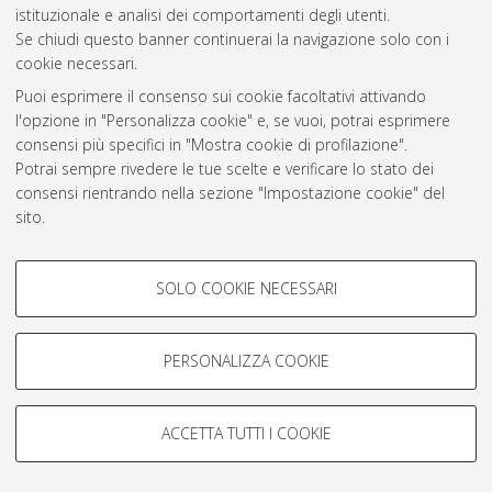
istituzionale e analisi dei comportamenti degli utenti.
Rss 1.0
Se chiudi questo banner continuerai la navigazione solo con i
Rss 2.0
cookie necessari.
Puoi esprimere il consenso sui cookie facoltativi attivando
l'opzione in "Personalizza cookie" e, se vuoi, potrai esprimere
AMS Laurea
consensi più specifici in "Mostra cookie di profilazione".
Servizio implementato e gestito da
AlmaDL
Potrai sempre rivedere le tue scelte e verificare lo stato dei
Impostazioni Cookie
consensi rientrando nella sezione "Impostazione cookie" del
Informativa sulla privacy
sito.
Condizioni d’uso del sito
Per maggiori informazioni
consulta la nostra Cookie policy
.
COOKIE DI PROFILAZIONE -
SOLO COOKIE NECESSARI
FACOLTATIVI
Si tratta di cookie utilizzati per analizzare le caratteristiche della
navigazione degli utenti, creare profili in base al loro comportamento
PERSONALIZZA COOKIE
© ALMA MATER STUDIORUM - Università di Bologna, 2007-2026.
sul sito, per analisi di marketing.
Mostra cookie di profilazione
ACCETTA TUTTI I COOKIE
Google/Youtube Video
COOKIE TECNICI - NECESSARI
Facebook