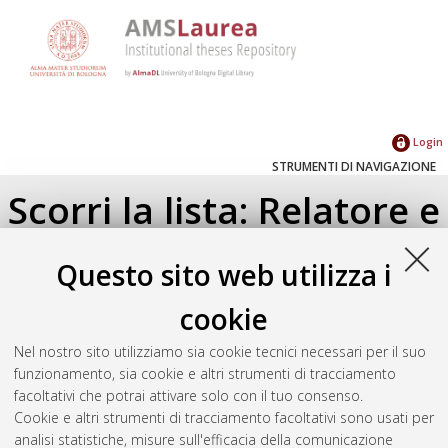
Login
STRUMENTI DI NAVIGAZIONE
Scorri la lista: Relatore e
Correlatore
Questo sito web utilizza i
Su di un livello
cookie
Seleziona un valore dall'elenco sottostante.
Nel nostro sito utilizziamo sia cookie tecnici necessari per il suo
2015
(1)
funzionamento, sia cookie e altri strumenti di tracciamento
facoltativi che potrai attivare solo con il tuo consenso.
Cookie e altri strumenti di tracciamento facoltativi sono usati per
Atom
analisi statistiche, misure sull'efficacia della comunicazione