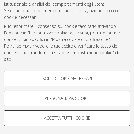
Atom
istituzionale e analisi dei comportamenti degli utenti.
Se chiudi questo banner continuerai la navigazione solo con i
Rss 1.0
cookie necessari.
Rss 2.0
Puoi esprimere il consenso sui cookie facoltativi attivando
l'opzione in "Personalizza cookie" e, se vuoi, potrai esprimere
consensi più specifici in "Mostra cookie di profilazione".
AMS Laurea
Potrai sempre rivedere le tue scelte e verificare lo stato dei
Servizio implementato e gestito da
AlmaDL
consensi rientrando nella sezione "Impostazione cookie" del
Impostazioni Cookie
sito.
Informativa sulla privacy
Per maggiori informazioni
consulta la nostra Cookie policy
.
Condizioni d’uso del sito
COOKIE DI PROFILAZIONE -
SOLO COOKIE NECESSARI
FACOLTATIVI
Si tratta di cookie utilizzati per analizzare le caratteristiche della
navigazione degli utenti, creare profili in base al loro comportamento
PERSONALIZZA COOKIE
sul sito, per analisi di marketing.
© ALMA MATER STUDIORUM - Università di Bologna, 2007-2026.
Mostra cookie di profilazione
ACCETTA TUTTI I COOKIE
Google/Youtube Video
COOKIE TECNICI - NECESSARI
Facebook